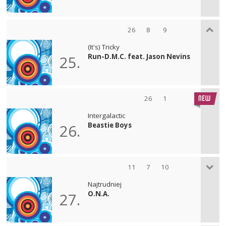
26
8
9
(It's) Tricky
Run-D.M.C. feat. Jason Nevins
25.
26
1
Intergalactic
Beastie Boys
26.
11
7
10
Najtrudniej
O.N.A.
27.