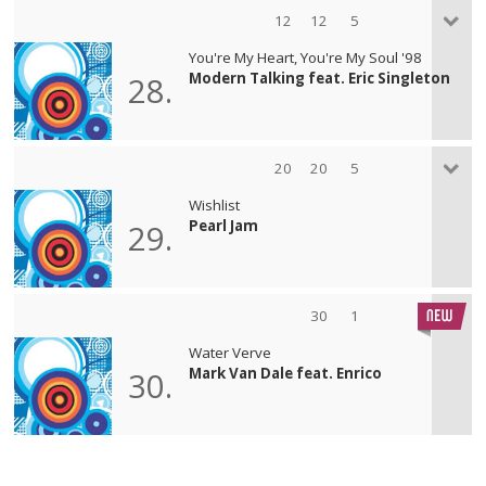
12
12
5
You're My Heart, You're My Soul '98
Modern Talking feat. Eric Singleton
28.
20
20
5
Wishlist
Pearl Jam
29.
30
1
Water Verve
Mark Van Dale feat. Enrico
30.