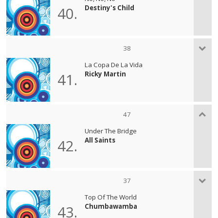
Destiny's Child
40.
38
La Copa De La Vida
Ricky Martin
41.
47
Under The Bridge
All Saints
42.
37
Top Of The World
Chumbawamba
43.