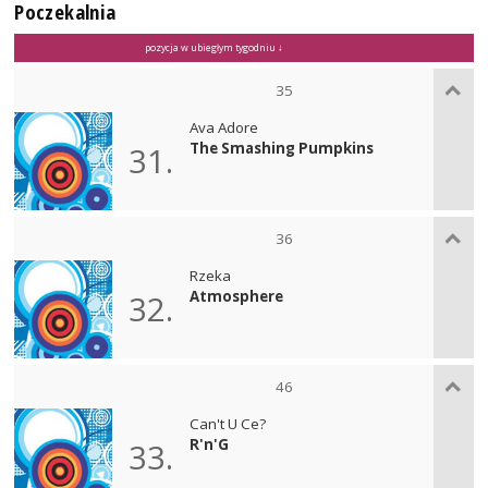
Poczekalnia
pozycja w ubiegłym tygodniu ↓
35
Ava Adore
The Smashing Pumpkins
31.
36
Rzeka
Atmosphere
32.
46
Can't U Ce?
R'n'G
33.