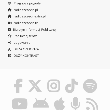
Prognoza pogody
radioszczecin.pl
radioszczecinextra.pl
radioszczecin.tv
Biuletyn Informacji Publicznej
Posłuchaj teraz
Logowanie
DUŻA CZCIONKA
DUŻY KONTRAST