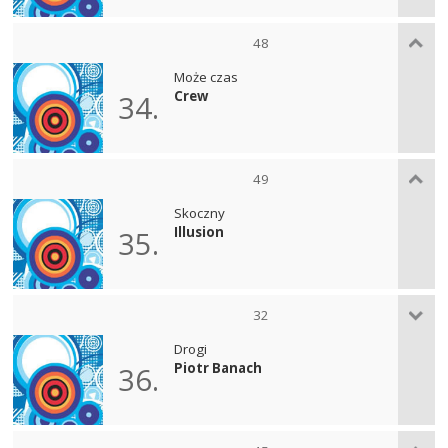
48
Może czas
Crew
34.
49
Skoczny
Illusion
35.
32
Drogi
Piotr Banach
36.