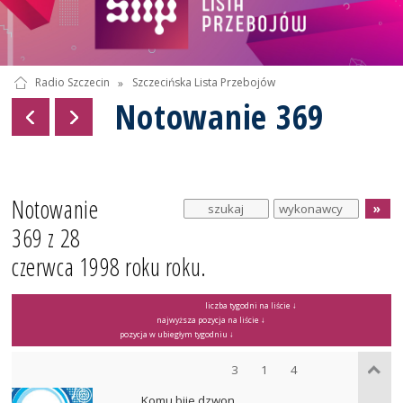
Radio Szczecin
»
Szczecińska Lista Przebojów
Notowanie 369
Notowanie
369 z 28
czerwca 1998 roku roku.
liczba tygodni na liście ↓
najwyższa pozycja na liście ↓
pozycja w ubiegłym tygodniu ↓
3
1
4
Komu bije dzwon