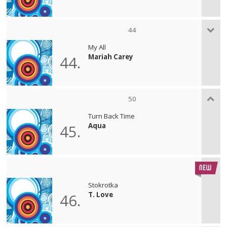
44
My All
Mariah Carey
44.
50
Turn Back Time
Aqua
45.
Stokrotka
T. Love
46.