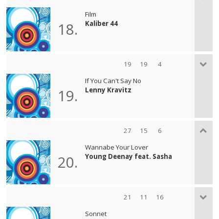
Film
Kaliber 44
18.
19
19
4
If You Can't Say No
Lenny Kravitz
19.
27
15
6
Wannabe Your Lover
Young Deenay feat. Sasha
20.
21
11
16
Sonnet