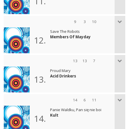
11.
9
3
10
Save The Robots
Members Of Mayday
12.
13
13
7
Proud Mary
Acid Drinkers
13.
14
6
11
Panie Waldku, Pan się nie boi
Kult
14.