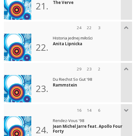
The Verve
21.
24
22
3
Historia jednej miłości
Anita Lipnicka
22.
29
23
2
Du Riechst So Gut '98
Rammstein
23.
16
14
6
Rendez-Vous '98
Jean Michel Jarre feat. Apollo Four
24.
Forty