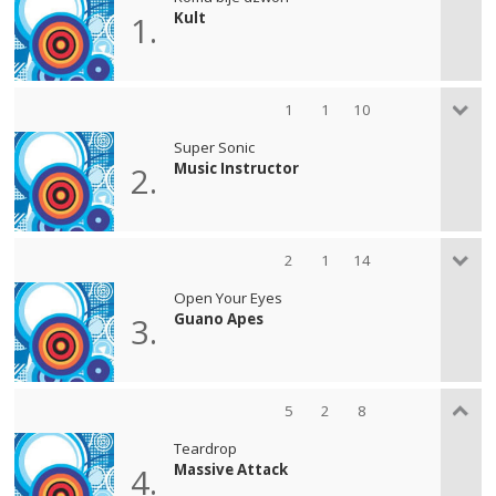
Kult
1.
1
1
10
Super Sonic
Music Instructor
2.
2
1
14
Open Your Eyes
Guano Apes
3.
5
2
8
Teardrop
Massive Attack
4.