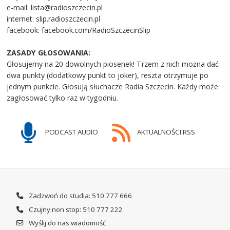
e-mail: lista@radioszczecin.pl
internet: slip.radioszczecin.pl
facebook: facebook.com/RadioSzczecinSlip
ZASADY GŁOSOWANIA:
Głosujemy na 20 dowolnych piosenek! Trzem z nich można dać
dwa punkty (dodatkowy punkt to joker), reszta otrzymuje po
jednym punkcie. Głosują słuchacze Radia Szczecin. Każdy może
zagłosować tylko raz w tygodniu.
PODCAST AUDIO
AKTUALNOŚCI RSS
Zadzwoń do studia: 510 777 666
Czujny non stop: 510 777 222
Wyślij do nas wiadomość