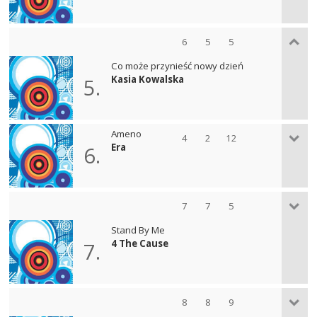
6
5
5
Co może przynieść nowy dzień
Kasia Kowalska
5.
Ameno
4
2
12
Era
6.
7
7
5
Stand By Me
4 The Cause
7.
8
8
9