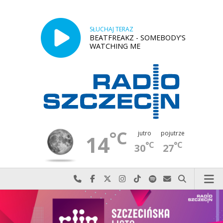
SŁUCHAJ TERAZ
BEATFREAKZ - SOMEBODY'S
WATCHING ME
°C
jutro
pojutrze
14
°C
°C
30
27
Najlepiej po prostu do nas zadzwoń
Odwiedź nas na Facebook-u
Odwiedź nas na X
Odwiedź nas na Instagram-ie
Odwiedź nas na TikTok-u
Szukaj nas na Spotify
Wyślij do nas w
Szukaj