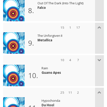
Out Of The Dark (Into The Light)
Falco
8.
15
1
17
The Unforgiven II
Metallica
9.
10
4
7
Rain
Guano Apes
10.
25
11
2
Hypochonda
Da Hool