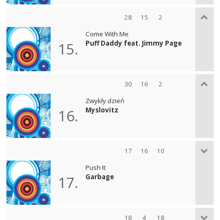
28
15
2
Come With Me
Puff Daddy feat. Jimmy Page
15.
30
16
2
Zwykły dzień
Myslovitz
16.
17
16
10
Push It
Garbage
17.
18
4
18