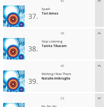
45
Spark
Tori Amos
37.
39
Stop Listening
Tanita Tikaram
38.
40
Wishing I Was There
Natalie Imbruglia
39.
33
No, No, No