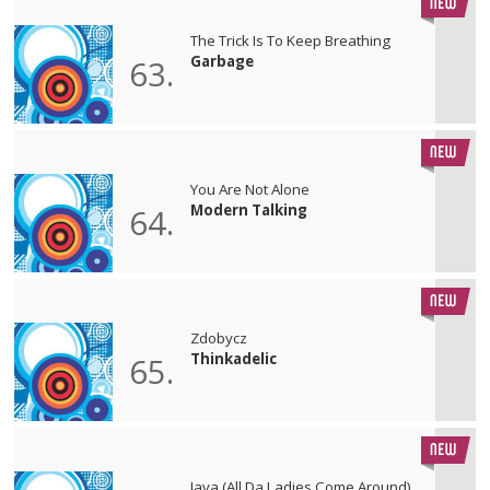
The Trick Is To Keep Breathing
Garbage
63.
You Are Not Alone
Modern Talking
64.
Zdobycz
Thinkadelic
65.
Java (All Da Ladies Come Around)