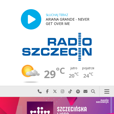
SŁUCHAJ TERAZ
ARIANA GRANDE - NEVER
GET OVER ME
°C
jutro
pojutrze
29
°C
°C
20
24
Najlepiej po prostu do nas zadzwoń
Odwiedź nas na Facebook-u
Odwiedź nas na X
Odwiedź nas na Instagram-ie
Odwiedź nas na TikTok-u
Szukaj nas na Spotify
Wyślij do nas w
Szukaj