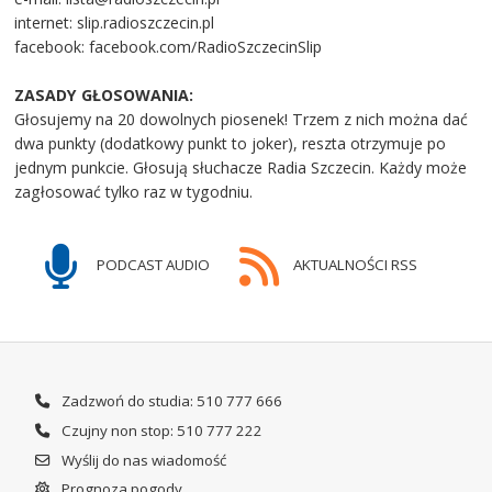
internet: slip.radioszczecin.pl
facebook: facebook.com/RadioSzczecinSlip
ZASADY GŁOSOWANIA:
Głosujemy na 20 dowolnych piosenek! Trzem z nich można dać
dwa punkty (dodatkowy punkt to joker), reszta otrzymuje po
jednym punkcie. Głosują słuchacze Radia Szczecin. Każdy może
zagłosować tylko raz w tygodniu.
PODCAST AUDIO
AKTUALNOŚCI RSS
Zadzwoń do studia: 510 777 666
Czujny non stop: 510 777 222
Wyślij do nas wiadomość
Prognoza pogody