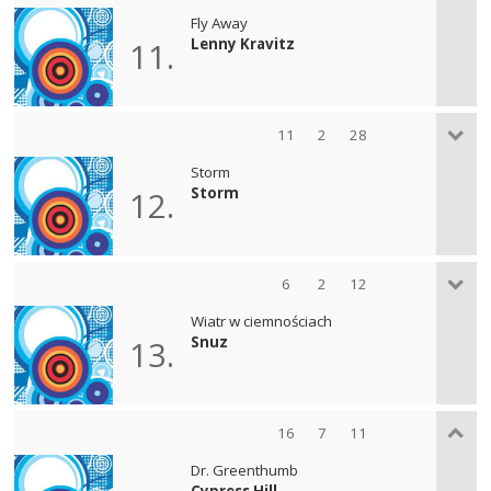
Fly Away
Lenny Kravitz
11.
11
2
28
Storm
Storm
12.
6
2
12
Wiatr w ciemnościach
Snuz
13.
16
7
11
Dr. Greenthumb
Cypress Hill