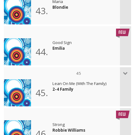
Maria
Blondie
43.
Good Sign
Emilia
44.
45
Lean On Me (With The Family)
2-4 Family
45.
Strong
Robbie Williams
46.