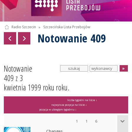
Radio Szczecin
»
Szczecińska Lista Przebojów
Notowanie 409
Notowanie
409 z 3
kwietnia 1999 roku roku.
liczba tygodni na liście ↓
najwyższa pozycja na liście ↓
pozycja w ubiegłym tygodniu ↓
1
1
6
Changes