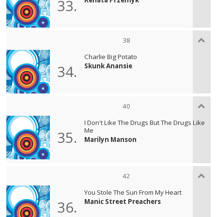
33.
38
Charlie Big Potato
Skunk Anansie
34.
40
I Don't Like The Drugs But The Drugs Like
Me
35.
Marilyn Manson
42
You Stole The Sun From My Heart
Manic Street Preachers
36.