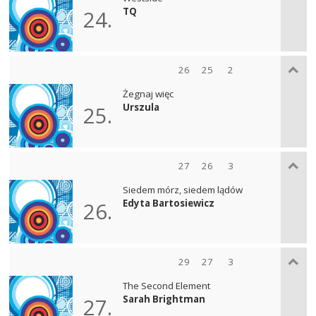
TQ
24.
26
25
2
Żegnaj więc
Urszula
25.
27
26
3
Siedem mórz, siedem lądów
Edyta Bartosiewicz
26.
29
27
3
The Second Element
Sarah Brightman
27.