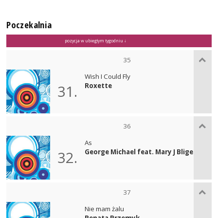
Poczekalnia
pozycja w ubiegłym tygodniu ↓
35
Wish I Could Fly
Roxette
31.
36
As
George Michael feat. Mary J Blige
32.
37
Nie mam żalu
Renata Przemyk