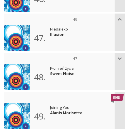
49
Niedaleko
Illusion
47.
47
Płomień życia
Sweet Noise
48.
Joining You
Alanis Morisette
49.