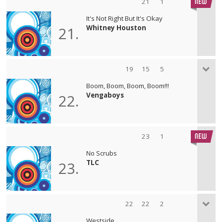
21
1
It's Not Right But It's Okay
Whitney Houston
21.
19
15
5
Boom, Boom, Boom, Boom!!!
Vengaboys
22.
23
1
No Scrubs
TLC
23.
22
22
2
Westside