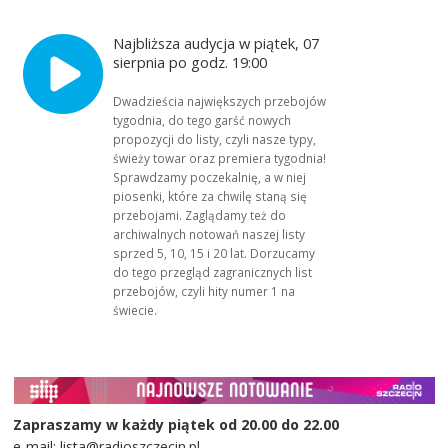
Najbliższa audycja w piątek, 07
sierpnia po godz. 19:00
Dwadzieścia największych przebojów
tygodnia, do tego garść nowych
propozycji do listy, czyli nasze typy,
świeży towar oraz premiera tygodnia!
Sprawdzamy poczekalnię, a w niej
piosenki, które za chwilę staną się
przebojami. Zaglądamy też do
archiwalnych notowań naszej listy
sprzed 5, 10, 15 i 20 lat. Dorzucamy
do tego przegląd zagranicznych list
przebojów, czyli hity numer 1 na
świecie.
Zapraszamy w każdy piątek od 20.00 do 22.00
e-mail: lista@radioszczecin.pl