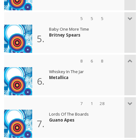
5
5
5
Baby One More Time
Britney Spears
5.
8
6
8
Whiskey In The Jar
Metallica
6.
7
1
28
Lords Of The Boards
Guano Apes
7.