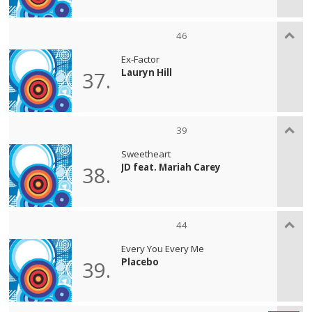
46
Ex-Factor
Lauryn Hill
37.
39
Sweetheart
JD feat. Mariah Carey
38.
44
Every You Every Me
Placebo
39.