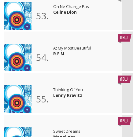
On Ne Change Pas
Celine Dion
53.
At My Most Beautiful
R.E.M.
54.
Thinking Of You
Lenny Kravitz
55.
Sweet Dreams
Moonlight