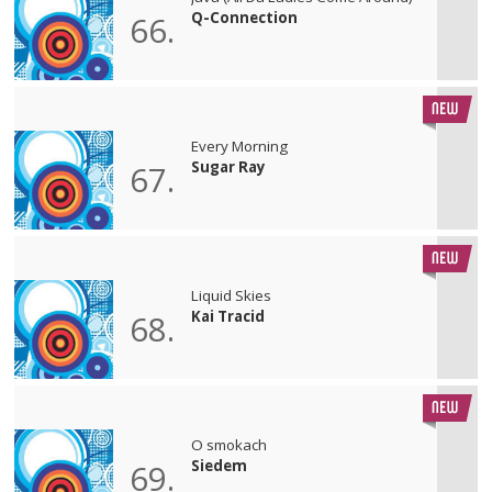
Q-Connection
66.
Every Morning
Sugar Ray
67.
Liquid Skies
Kai Tracid
68.
O smokach
Siedem
69.