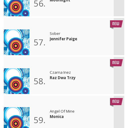
56.
Sober
Jennifer Paige
57.
Czarna Inez
Raz Dwa Trzy
58.
Angel Of Mine
Monica
59.