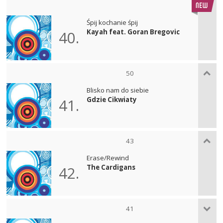
Śpij kochanie śpij
Kayah feat. Goran Bregovic
40.
50
Blisko nam do siebie
Gdzie Cikwiaty
41.
43
Erase/Rewind
The Cardigans
42.
41