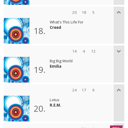
20
18
5
What's This Life For
Creed
18.
14
4
12
Big Big World
Emilia
19.
24
17
9
Lotus
R.E.M.
20.