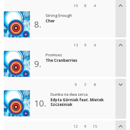
10
8
4
Strong Enough
Cher
8.
13
9
4
Promises
The Cranberries
9.
9
5
8
Dumka na dwa serca
Edyta Górniak feat. Mietek
10.
Szcześniak
12
9
15