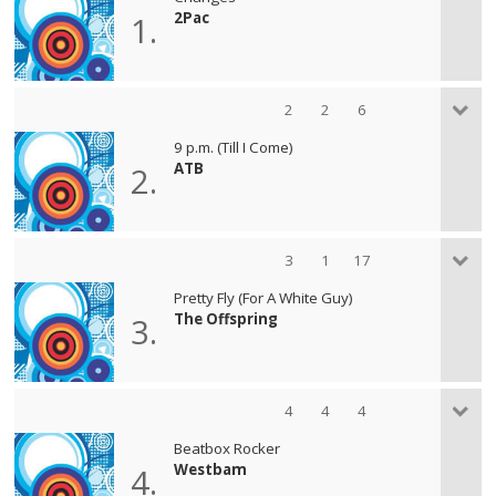
2Pac
1.
2
2
6
9 p.m. (Till I Come)
ATB
2.
3
1
17
Pretty Fly (For A White Guy)
The Offspring
3.
4
4
4
Beatbox Rocker
Westbam
4.