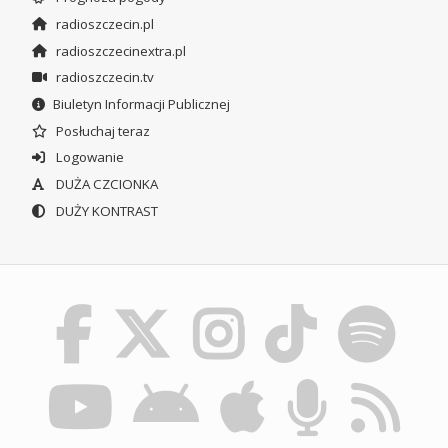
radioszczecin.pl
radioszczecinextra.pl
radioszczecin.tv
Biuletyn Informacji Publicznej
Posłuchaj teraz
Logowanie
DUŻA CZCIONKA
DUŻY KONTRAST