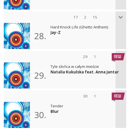
17
2
15
Hard Knock Life (Ghetto Anthem)
Jay-Z
28.
29
1
Tyle słońca w całym mieście
Natalia Kukulska feat. Anna Jantar
29.
30
1
Tender
Blur
30.