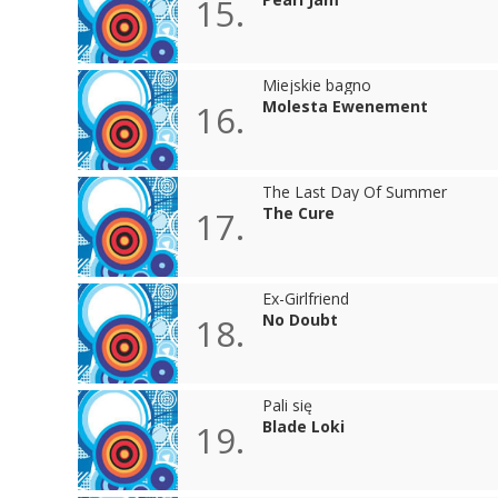
15.
Miejskie bagno
Molesta Ewenement
16.
The Last Day Of Summer
The Cure
17.
Ex-Girlfriend
No Doubt
18.
Pali się
Blade Loki
19.