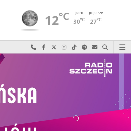
°C
jutro
pojutrze
12
°C
°C
30
27
Najlepiej po prostu do nas zadzwoń
Odwiedź nas na Facebook-u
Odwiedź nas na X
Odwiedź nas na Instagram-ie
Odwiedź nas na TikTok-u
Szukaj nas na Spotify
Wyślij do nas 
Szukaj