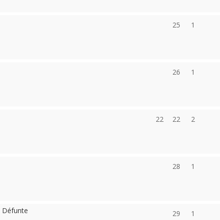
25
1
26
1
22
22
2
28
1
e Défunte
29
1