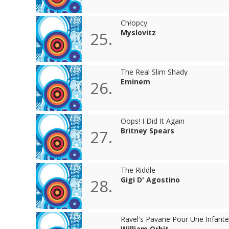
Chłopcy
Myslovitz
25.
The Real Slim Shady
Eminem
26.
Oops! I Did It Again
Britney Spears
27.
The Riddle
Gigi D' Agostino
28.
Ravel's Pavane Pour Une Infant
William Orbit