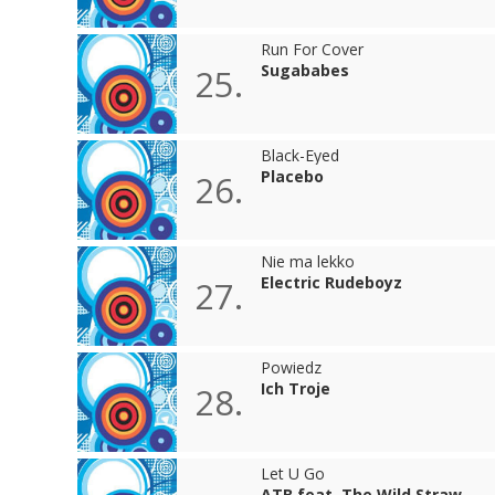
Run For Cover
Sugababes
25.
Black-Eyed
Placebo
26.
Nie ma lekko
Electric Rudeboyz
27.
Powiedz
Ich Troje
28.
Let U Go
ATB feat. The Wild Straw