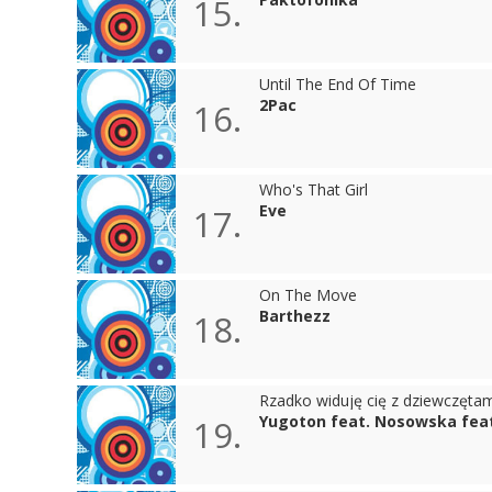
15.
Until The End Of Time
2Pac
16.
Who's That Girl
Eve
17.
On The Move
Barthezz
18.
Rzadko widuję cię z dziewczęta
Yugoton feat. Nosowska feat
19.