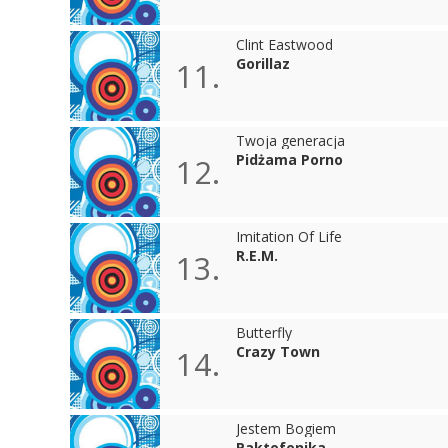
Clint Eastwood
Gorillaz
11.
Twoja generacja
Pidżama Porno
12.
Imitation Of Life
R.E.M.
13.
Butterfly
Crazy Town
14.
Jestem Bogiem
Paktofonika