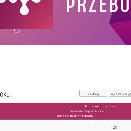
roku.
liczba tygodni na liście ↓
najwyższa pozycja na liście ↓
pozycja w ubiegłym tygodniu ↓
1
1
20