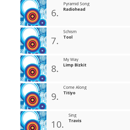
Pyramid Song
Radiohead
6.
Schism
Tool
7.
My Way
Limp Bizkit
8.
Come Along
Titiyo
9.
Sing
Travis
10.