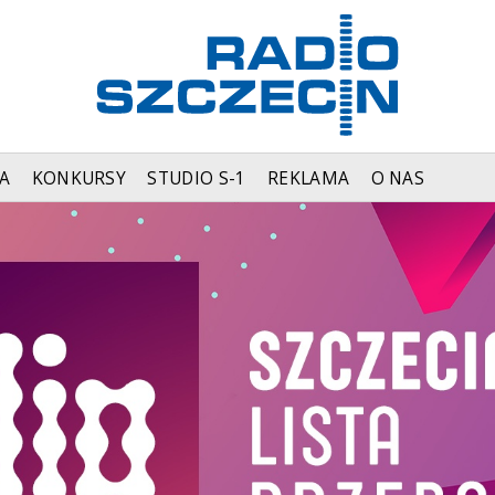
A
KONKURSY
STUDIO S-1
REKLAMA
O NAS