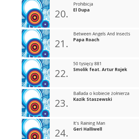
Prohibicja
El Dupa
20.
Between Angels And Insects
Papa Roach
21.
50 tysięcy 881
Smolik feat. Artur Rojek
22.
Ballada o kobiecie żołnierza
Kazik Staszewski
23.
It's Raining Man
Geri Halliwell
24.