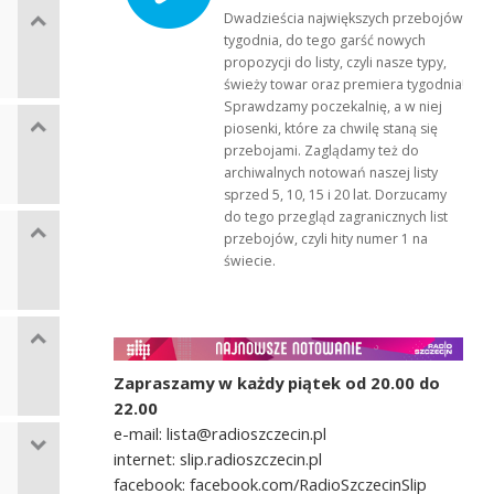
Dwadzieścia największych przebojów
tygodnia, do tego garść nowych
propozycji do listy, czyli nasze typy,
świeży towar oraz premiera tygodnia!
Sprawdzamy poczekalnię, a w niej
piosenki, które za chwilę staną się
przebojami. Zaglądamy też do
archiwalnych notowań naszej listy
sprzed 5, 10, 15 i 20 lat. Dorzucamy
do tego przegląd zagranicznych list
przebojów, czyli hity numer 1 na
świecie.
Zapraszamy w każdy piątek od 20.00 do
22.00
e-mail: lista@radioszczecin.pl
internet: slip.radioszczecin.pl
facebook: facebook.com/RadioSzczecinSlip