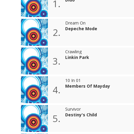
1.
Dream On
Depeche Mode
2.
Crawling
Linkin Park
3.
10 In 01
Members Of Mayday
4.
Survivor
Destiny's Child
5.