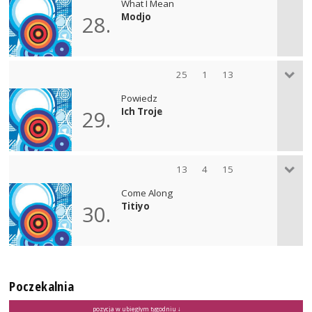
What I Mean
Modjo
28.
25
1
13
Powiedz
Ich Troje
29.
13
4
15
Come Along
Titiyo
30.
Poczekalnia
pozycja w ubiegłym tygodniu ↓