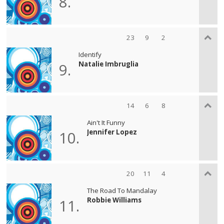
8.
23
9
2
Identify
Natalie Imbruglia
9.
14
6
8
Ain't It Funny
Jennifer Lopez
10.
20
11
4
The Road To Mandalay
Robbie Williams
11.