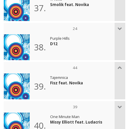
Smolik feat. Novika
37.
24
Purple Hills
D12
38.
44
Tajemnica
Fisz feat. Novika
39.
39
One Minute Man
Missy Elliott feat. Ludacris
40.