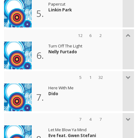
Papercut
Linkin Park
5.
12
6
2
Turn Off The Light
Nelly Furtado
6.
5
1
32
Here With Me
Dido
7.
7
4
7
Let Me Blow Ya Mind
Eve feat. Gwen Stefani