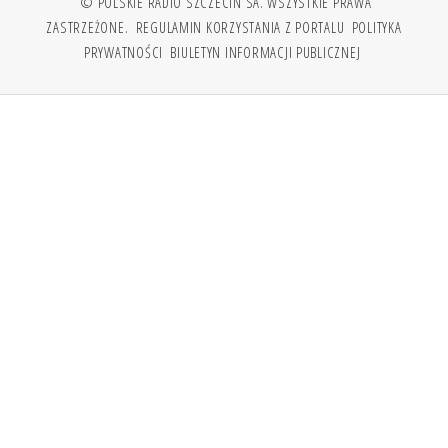
© POLSKIE RADIO SZCZECIN SA. WSZYSTKIE PRAWA
ZASTRZEŻONE.
REGULAMIN KORZYSTANIA Z PORTALU
POLITYKA
PRYWATNOŚCI
BIULETYN INFORMACJI PUBLICZNEJ