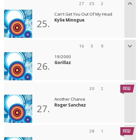
27
25
2
Can't Get You Out Of My Head
Kylie Minogue
25.
16
5
9
19/2000
Gorillaz
26.
20
2
Another Chance
Roger Sanchez
27.
28
1