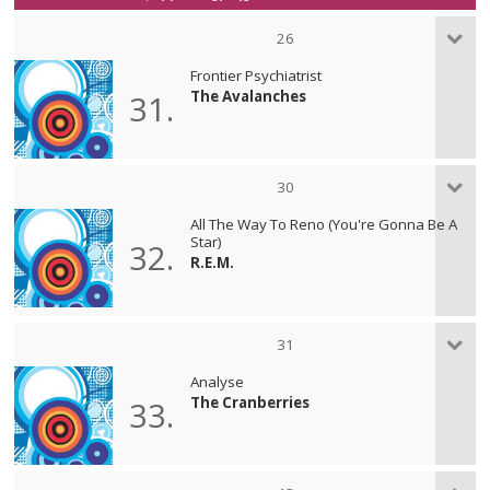
26
Frontier Psychiatrist
The Avalanches
31.
30
All The Way To Reno (You're Gonna Be A
Star)
32.
R.E.M.
31
Analyse
The Cranberries
33.