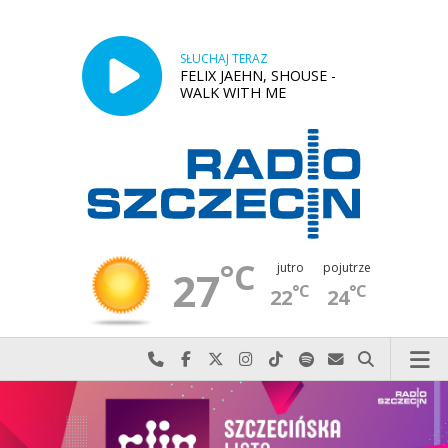
SŁUCHAJ TERAZ
FELIX JAEHN, SHOUSE -
WALK WITH ME
°C
jutro
pojutrze
27
°C
°C
22
24
Najlepiej po prostu do nas zadzwoń
Odwiedź nas na Facebook-u
Odwiedź nas na X
Odwiedź nas na Instagram-ie
Odwiedź nas na TikTok-u
Szukaj nas na Spotify
Wyślij do nas w
Szukaj