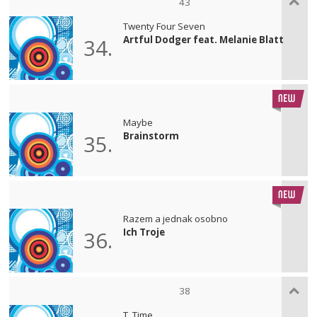
43
Twenty Four Seven
Artful Dodger feat. Melanie Blatt
34.
Maybe
Brainstorm
35.
Razem a jednak osobno
Ich Troje
36.
38
T. Time