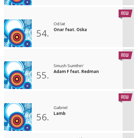
Od lat
Onar feat. Ośka
54.
Smush Sumthin'
Adam F feat. Redman
55.
Gabriel
Lamb
56.