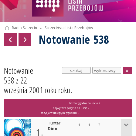
Radio Szczecin
»
Szczecińska Lista Przebojów
Notowanie 538
Notowanie
538 z 22
września 2001 roku roku.
liczba tygodni na liście ↓
najwyższa pozycja na liście ↓
pozycja w ubiegłym tygodniu ↓
Hunter
1
1
3
Dido
1.