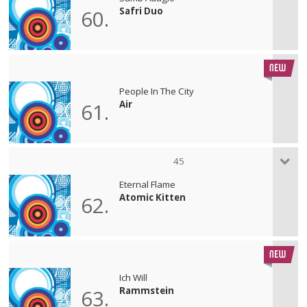
Safri Duo
60.
People In The City
Air
61.
45
Eternal Flame
Atomic Kitten
62.
Ich Will
Rammstein
63.