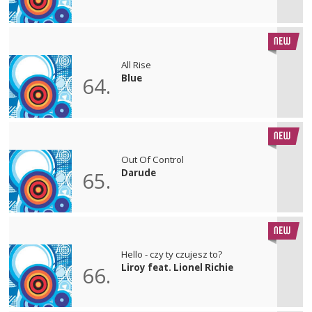
All Rise
Blue
64.
Out Of Control
Darude
65.
Hello - czy ty czujesz to?
Liroy feat. Lionel Richie
66.