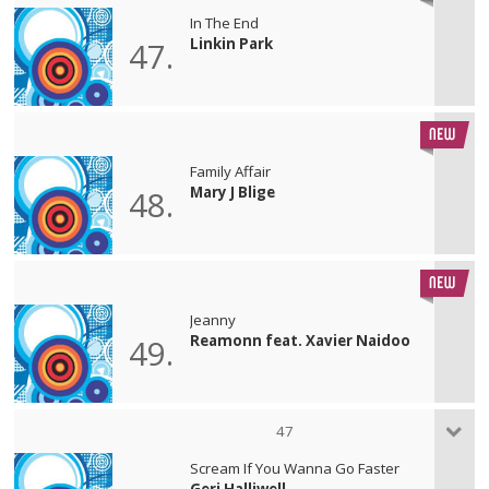
In The End
Linkin Park
47.
Family Affair
Mary J Blige
48.
Jeanny
Reamonn feat. Xavier Naidoo
49.
47
Scream If You Wanna Go Faster
Geri Halliwell