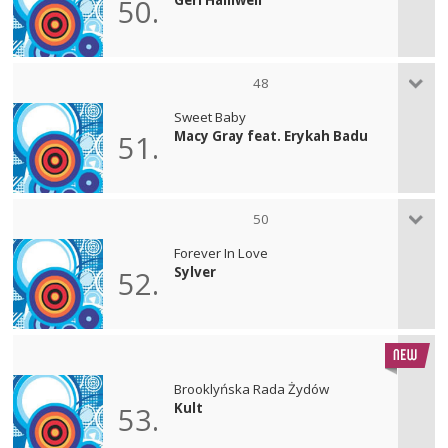
50.
48
Sweet Baby
Macy Gray feat. Erykah Badu
51.
50
Forever In Love
Sylver
52.
Brooklyńska Rada Żydów
Kult
53.