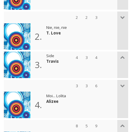
2
2
3
Nie, nie, nie
T. Love
2.
Side
4
3
4
Travis
3.
3
3
6
Moi... Lolita
Alizee
4.
8
5
9