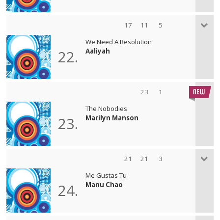
17
11
5
We Need A Resolution
Aaliyah
22.
23
1
The Nobodies
Marilyn Manson
23.
21
21
3
Me Gustas Tu
Manu Chao
24.