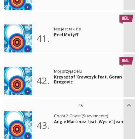
Nie jest tak źle
Peel Motyff
41.
Mój przyjacielu
Krzysztof Krawczyk feat. Goran
42.
Bregovic
46
Coast 2 Coast (Suavemente)
Angie Martinez feat. Wyclef Jean
43.