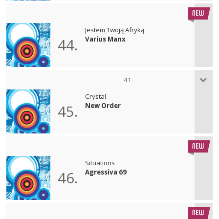
Jestem Twoją Afryką
Varius Manx
44.
41
Crystal
New Order
45.
Situations
Agressiva 69
46.