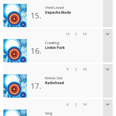
I Feel Loved
Depeche Mode
15.
15
2
19
Crawling
Linkin Park
16.
9
2
10
Knives Out
Radiohead
17.
6
2
16
Sing