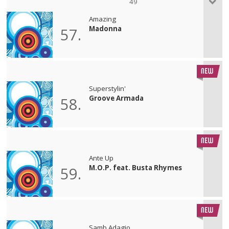
49
Amazing
Madonna
57.
Superstylin'
Groove Armada
58.
Ante Up
M.O.P. feat. Busta Rhymes
59.
Samb Adagio