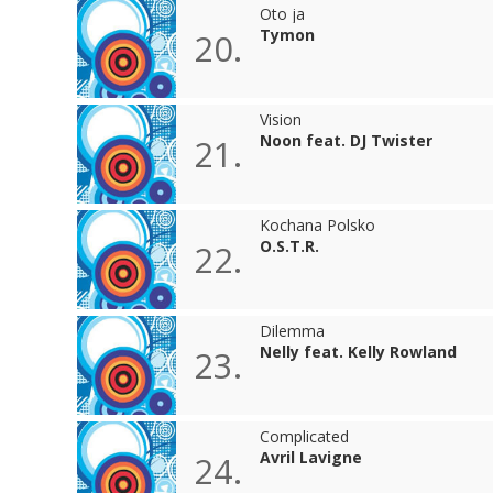
Oto ja
Tymon
20.
Vision
Noon feat. DJ Twister
21.
Kochana Polsko
O.S.T.R.
22.
Dilemma
Nelly feat. Kelly Rowland
23.
Complicated
Avril Lavigne
24.