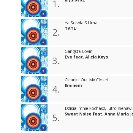
1.
Ya Soshla S Uma
TATU
2.
Gangsta Lovin'
Eve feat. Alicia Keys
3.
Cleanin' Out My Closet
Eminem
4.
Dzisiaj mnie kochasz, jutro nienawi
Sweet Noise feat. Anna Maria 
5.