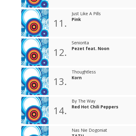
Just Like A Pills
Pink
11.
Seniorita
Pezet feat. Noon
12.
Thoughtless
Korn
13.
By The Way
Red Hot Chili Peppers
14.
Nas Nie Dogoniat
TATU