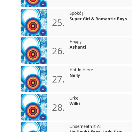
Spokój
Super Girl & Romantic Boys
25.
Happy
Ashanti
26.
Hot In Herre
Nelly
27.
Urke
Wilki
28.
Underneath It All
No Doubt feat. Lady Saw