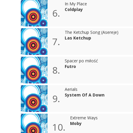
In My Place
Coldplay
6.
The Ketchup Song (Asereje)
Las Ketchup
7.
Spacer po miłość
Futro
8.
Aerials
System Of A Down
9.
Extreme Ways
Moby
10.