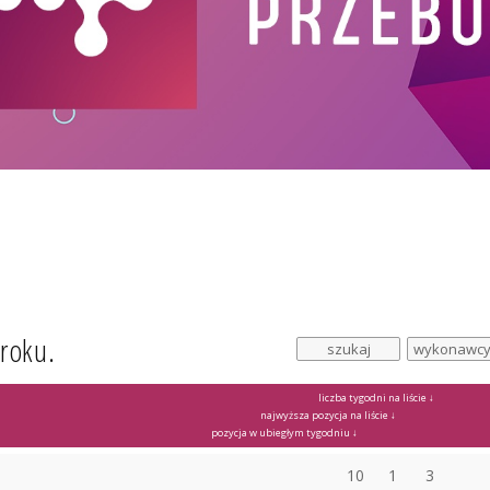
 roku.
liczba tygodni na liście ↓
najwyższa pozycja na liście ↓
pozycja w ubiegłym tygodniu ↓
10
1
3