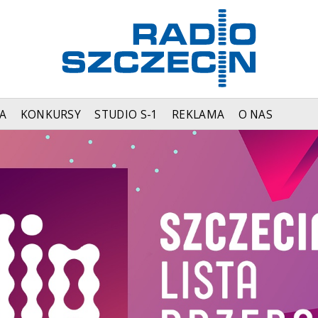
A
KONKURSY
STUDIO S-1
REKLAMA
O NAS