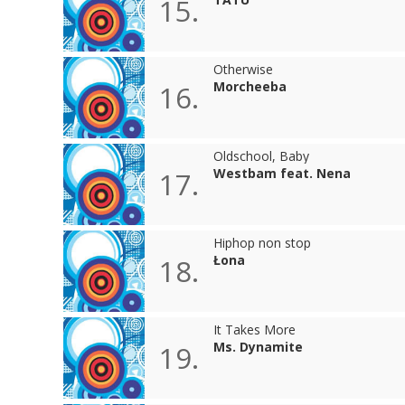
15.
Otherwise
Morcheeba
16.
Oldschool, Baby
Westbam feat. Nena
17.
Hiphop non stop
Łona
18.
It Takes More
Ms. Dynamite
19.