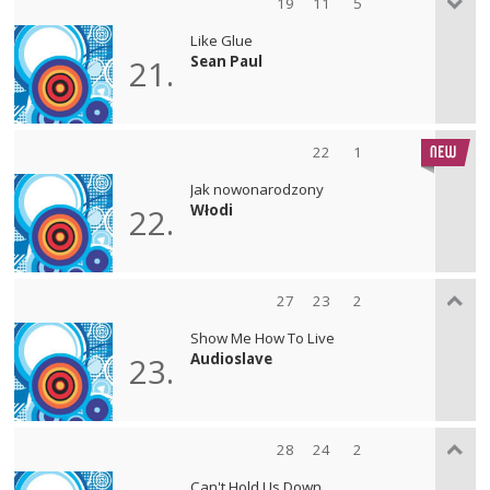
19
11
5
Like Glue
Sean Paul
21.
22
1
Jak nowonarodzony
Włodi
22.
27
23
2
Show Me How To Live
Audioslave
23.
28
24
2
Can't Hold Us Down