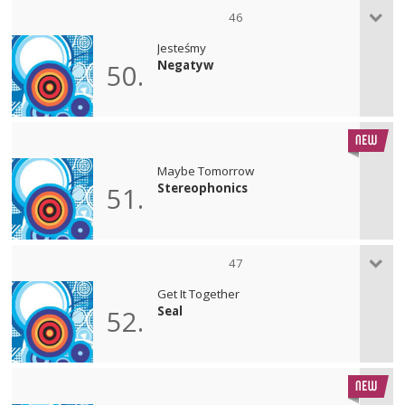
46
Jesteśmy
Negatyw
50.
Maybe Tomorrow
Stereophonics
51.
47
Get It Together
Seal
52.