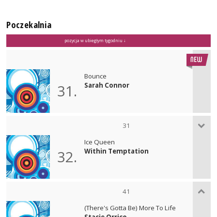
Poczekalnia
pozycja w ubiegłym tygodniu ↓
Bounce
Sarah Connor
31.
31
Ice Queen
Within Temptation
32.
41
(There's Gotta Be) More To Life
Stacie Orrico