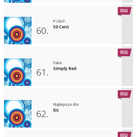
P.I.M.P.
50 Cent
60.
Fake
Simply Red
61.
Najlepsze dni
Eis
62.