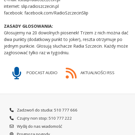
internet: slip.radioszczecin.pl
facebook: facebook.com/RadioSzczecinSlip
ZASADY GŁOSOWANIA:
Głosujemy na 20 dowolnych piosenek! Trzem z nich można dać
dwa punkty (dodatkowy punkt to joker), reszta otrzymuje po
jednym punkcie. Głosują słuchacze Radia Szczecin. Każdy może
zagłosować tylko raz w tygodniu.
PODCAST AUDIO
AKTUALNOŚCI RSS
Zadzwoń do studia: 510 777 666
Czujny non stop: 510 777 222
Wyślij do nas wiadomość
Prognoza pogody