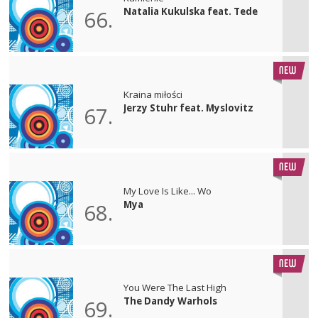
Natalia Kukulska feat. Tede
66.
Kraina miłości
Jerzy Stuhr feat. Myslovitz
67.
My Love Is Like... Wo
Mya
68.
You Were The Last High
The Dandy Warhols
69.