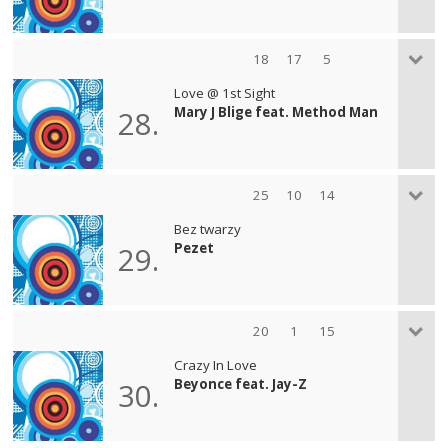
18
17
5
Love @ 1st Sight
Mary J Blige feat. Method Man
28.
25
10
14
Bez twarzy
Pezet
29.
20
1
15
Crazy In Love
Beyonce feat. Jay-Z
30.