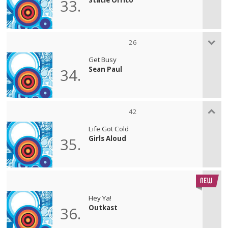
33.
26
Get Busy
Sean Paul
34.
42
Life Got Cold
Girls Aloud
35.
Hey Ya!
Outkast
36.