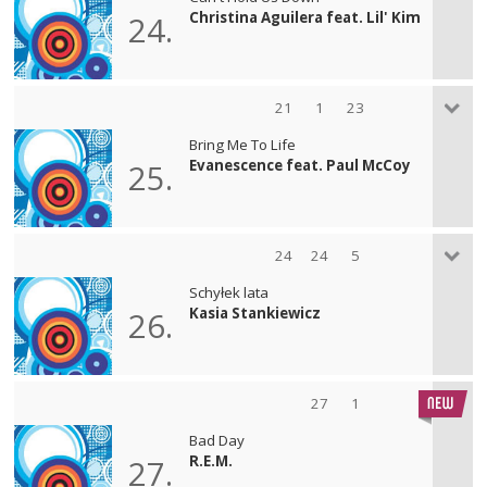
Christina Aguilera feat. Lil' Kim
24.
21
1
23
Bring Me To Life
Evanescence feat. Paul McCoy
25.
24
24
5
Schyłek lata
Kasia Stankiewicz
26.
27
1
Bad Day
R.E.M.
27.