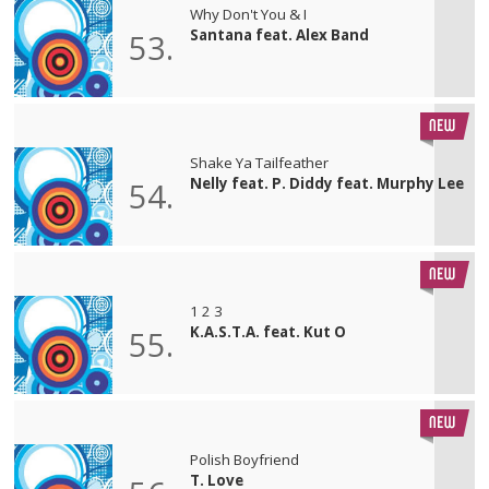
Why Don't You & I
Santana feat. Alex Band
53.
Shake Ya Tailfeather
Nelly feat. P. Diddy feat. Murphy Lee
54.
1 2 3
K.A.S.T.A. feat. Kut O
55.
Polish Boyfriend
T. Love