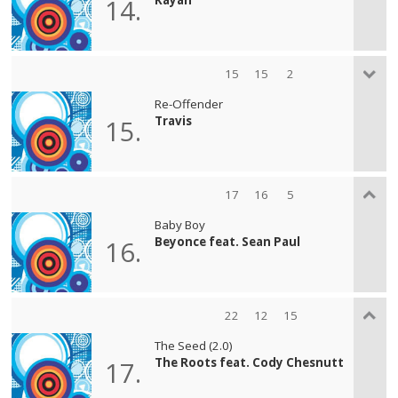
14.
15
15
2
Re-Offender
Travis
15.
17
16
5
Baby Boy
Beyonce feat. Sean Paul
16.
22
12
15
The Seed (2.0)
The Roots feat. Cody Chesnutt
17.