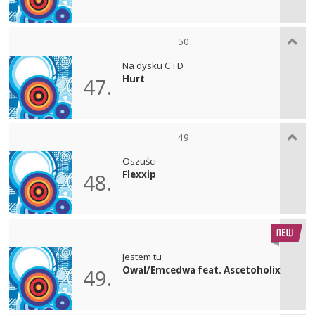
50
Na dysku C i D
Hurt
47.
49
Oszuści
Flexxip
48.
Jestem tu
Owal/Emcedwa feat. Ascetoholix
49.