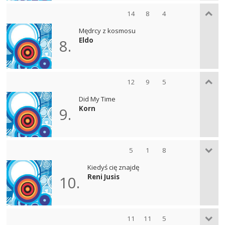
14
8
4
Mędrcy z kosmosu
Eldo
8.
12
9
5
Did My Time
Korn
9.
5
1
8
Kiedyś cię znajdę
Reni Jusis
10.
11
11
5