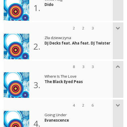
Dido
1.
2
2
3
Zła dziewczyna
DJ Decks feat. Aha feat. DJ Twister
2.
8
3
3
Where Is The Love
The Black Eyed Peas
3.
4
2
6
Going Under
Evanescence
4.