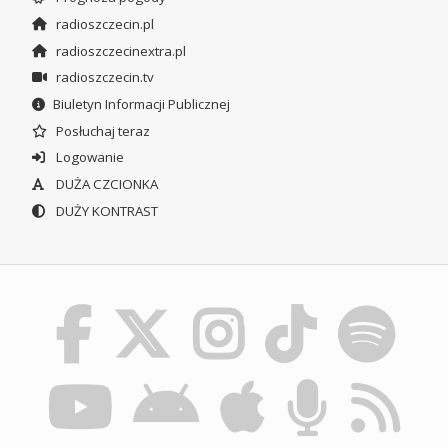
radioszczecin.pl
radioszczecinextra.pl
radioszczecin.tv
Biuletyn Informacji Publicznej
Posłuchaj teraz
Logowanie
DUŻA CZCIONKA
DUŻY KONTRAST