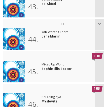
Ski Skład
43.
44
You Weren't There
Lene Marlin
44.
Mixed Up World
Sophie Ellis Bextor
45.
Sei Taing Kya
Myslovitz
46.