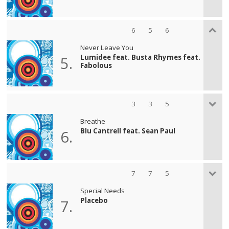
6
5
6
Never Leave You
Lumidee feat. Busta Rhymes feat.
5.
Fabolous
3
3
5
Breathe
Blu Cantrell feat. Sean Paul
6.
7
7
5
Special Needs
Placebo
7.