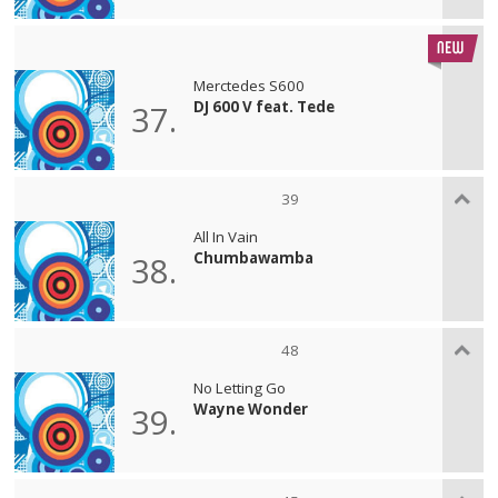
Merctedes S600
DJ 600 V feat. Tede
37.
39
All In Vain
Chumbawamba
38.
48
No Letting Go
Wayne Wonder
39.