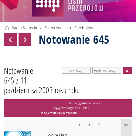
Radio Szczecin
»
Szczecińska Lista Przebojów
Notowanie 645
Notowanie
645 z 11
października 2003 roku roku.
liczba tygodni na liście ↓
najwyższa pozycja na liście ↓
pozycja w ubiegłym tygodniu ↓
1
1
7
White Flag