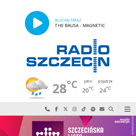
SŁUCHAJ TERAZ
THE BAUSA - MAGNETIC
°C
jutro
pojutrze
28
°C
°C
20
24
Najlepiej po prostu do nas zadzwoń
Odwiedź nas na Facebook-u
Odwiedź nas na X
Odwiedź nas na Instagram-ie
Odwiedź nas na TikTok-u
Szukaj nas na Spotify
Wyślij do nas w
Szukaj