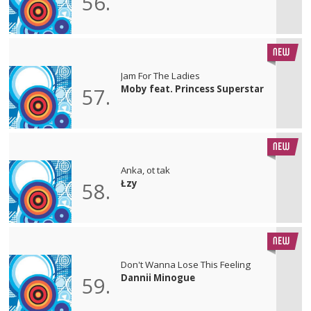
56.
Jam For The Ladies
Moby feat. Princess Superstar
57.
Anka, ot tak
Łzy
58.
Don't Wanna Lose This Feeling
Dannii Minogue
59.