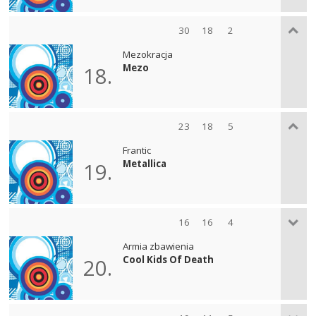
30
18
2
Mezokracja
Mezo
18.
23
18
5
Frantic
Metallica
19.
16
16
4
Armia zbawienia
Cool Kids Of Death
20.