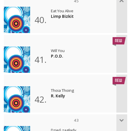
45
Eat You Alive
Limp Bizkit
40.
Will You
P.O.D.
41.
Thoia Thoing
R. Kelly
42.
43
Dzień zagłady