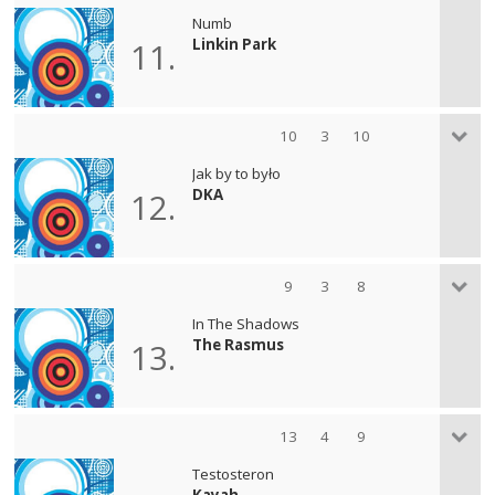
Numb
Linkin Park
11.
10
3
10
Jak by to było
DKA
12.
9
3
8
In The Shadows
The Rasmus
13.
13
4
9
Testosteron
Kayah