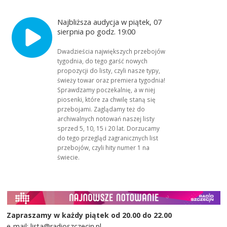
Najbliższa audycja w piątek, 07
sierpnia po godz. 19:00
Dwadzieścia największych przebojów
tygodnia, do tego garść nowych
propozycji do listy, czyli nasze typy,
świeży towar oraz premiera tygodnia!
Sprawdzamy poczekalnię, a w niej
piosenki, które za chwilę staną się
przebojami. Zaglądamy też do
archiwalnych notowań naszej listy
sprzed 5, 10, 15 i 20 lat. Dorzucamy
do tego przegląd zagranicznych list
przebojów, czyli hity numer 1 na
świecie.
Zapraszamy w każdy piątek od 20.00 do 22.00
e-mail: lista@radioszczecin.pl