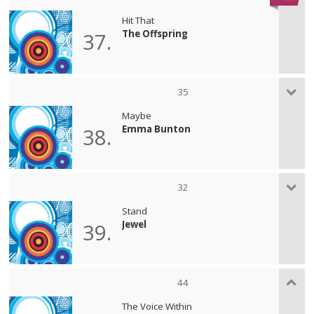
Hit That
The Offspring
37.
35
Maybe
Emma Bunton
38.
32
Stand
Jewel
39.
44
The Voice Within