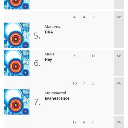
4
4
7
Marzenia
DKA
5.
Muka!
5
1
11
Hey
6.
10
7
5
My Immortal
Evanescence
7.
12
8
6