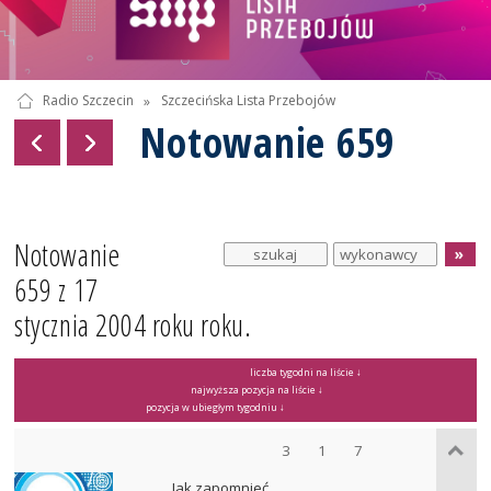
Radio Szczecin
»
Szczecińska Lista Przebojów
Notowanie 659
Notowanie
659 z 17
stycznia 2004 roku roku.
liczba tygodni na liście ↓
najwyższa pozycja na liście ↓
pozycja w ubiegłym tygodniu ↓
3
1
7
Jak zapomnieć