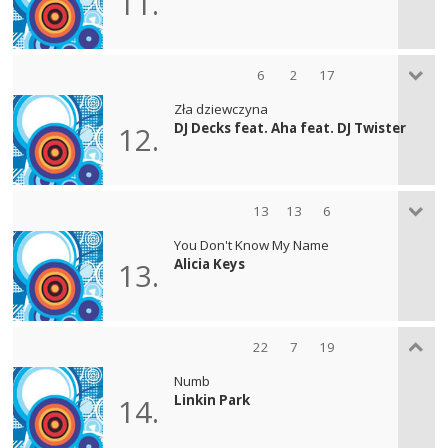
11.
6
2
17
Zła dziewczyna
DJ Decks feat. Aha feat. DJ Twister
12.
13
13
6
You Don't Know My Name
Alicia Keys
13.
22
7
19
Numb
Linkin Park
14.