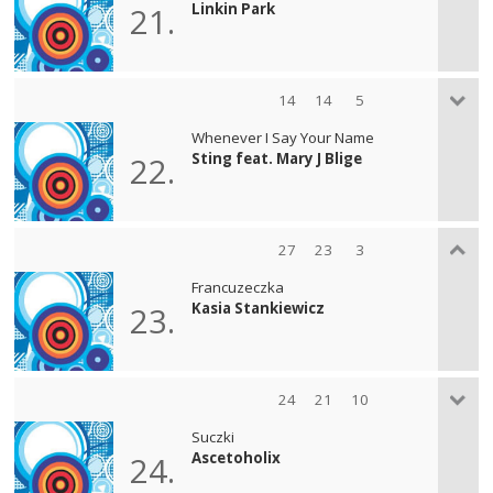
Linkin Park
21.
14
14
5
Whenever I Say Your Name
Sting feat. Mary J Blige
22.
27
23
3
Francuzeczka
Kasia Stankiewicz
23.
24
21
10
Suczki
Ascetoholix
24.