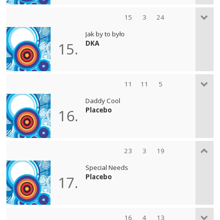
15
3
24
Jak by to było
DKA
15.
11
11
5
Daddy Cool
Placebo
16.
23
3
19
Special Needs
Placebo
17.
16
4
13