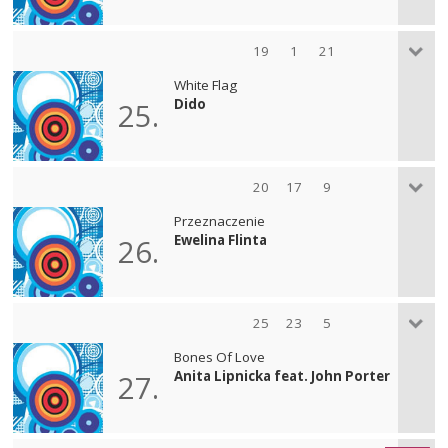
19
1
21
White Flag
Dido
25.
20
17
9
Przeznaczenie
Ewelina Flinta
26.
25
23
5
Bones Of Love
Anita Lipnicka feat. John Porter
27.