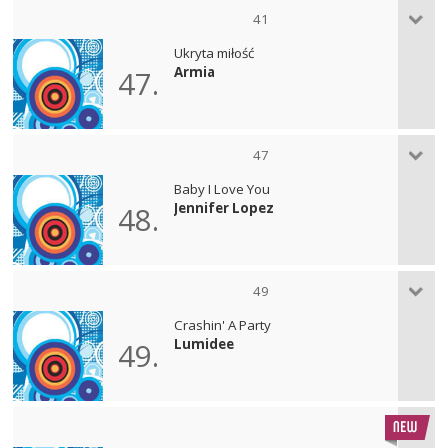
41
Ukryta miłość
Armia
47.
47
Baby I Love You
Jennifer Lopez
48.
49
Crashin' A Party
Lumidee
49.