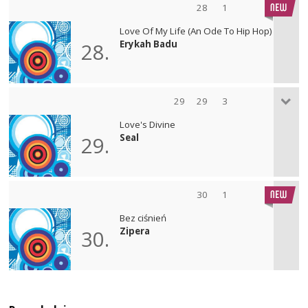
28
1
Love Of My Life (An Ode To Hip Hop)
Erykah Badu
28.
29
29
3
Love's Divine
Seal
29.
30
1
Bez ciśnień
Zipera
30.