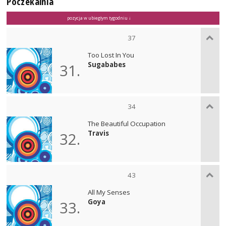
Poczekalnia
pozycja w ubiegłym tygodniu ↓
37
Too Lost In You
Sugababes
31.
34
The Beautiful Occupation
Travis
32.
43
All My Senses
Goya
33.