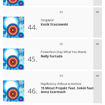
45
Singapur
Kazik Staszewski
44.
36
Powerless (Say What You Want)
Nelly Furtado
45.
39
Najdłuższy chillout w mieście
15 Minut Projekt feat. Sokół feat.
46.
Anna Szarmach