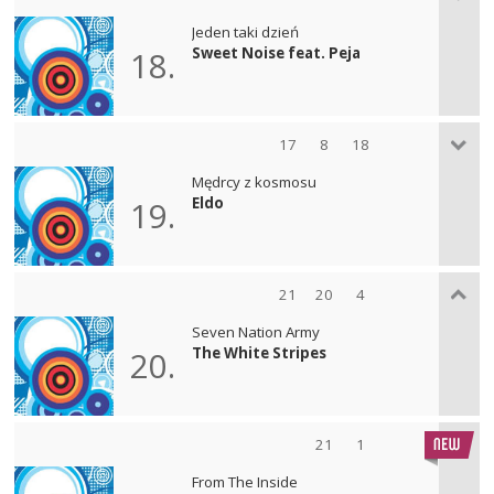
Jeden taki dzień
Sweet Noise feat. Peja
18.
17
8
18
Mędrcy z kosmosu
Eldo
19.
21
20
4
Seven Nation Army
The White Stripes
20.
21
1
From The Inside