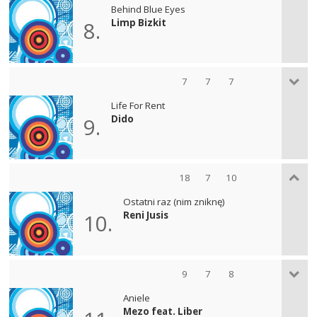
Behind Blue Eyes
Limp Bizkit
8.
7
7
7
Life For Rent
Dido
9.
18
7
10
Ostatni raz (nim zniknę)
Reni Jusis
10.
9
7
8
Aniele
Mezo feat. Liber