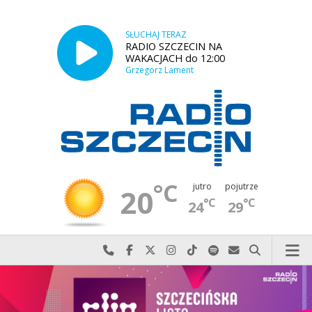
SŁUCHAJ TERAZ
RADIO SZCZECIN NA
WAKACJACH do 12:00
Grzegorz Lament
°C
jutro
pojutrze
20
°C
°C
24
29
Najlepiej po prostu do nas zadzwoń
Odwiedź nas na Facebook-u
Odwiedź nas na X
Odwiedź nas na Instagram-ie
Odwiedź nas na TikTok-u
Szukaj nas na Spotify
Wyślij do nas w
Szukaj