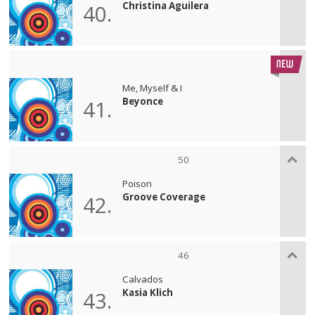
Christina Aguilera
40.
Me, Myself & I
Beyonce
41.
50
Poison
Groove Coverage
42.
46
Calvados
Kasia Klich
43.