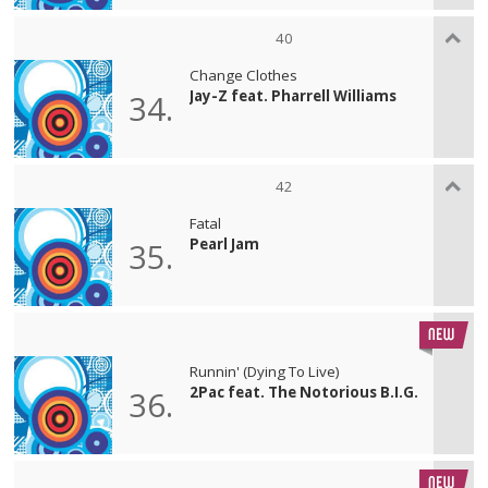
40
Change Clothes
Jay-Z feat. Pharrell Williams
34.
42
Fatal
Pearl Jam
35.
Runnin' (Dying To Live)
2Pac feat. The Notorious B.I.G.
36.