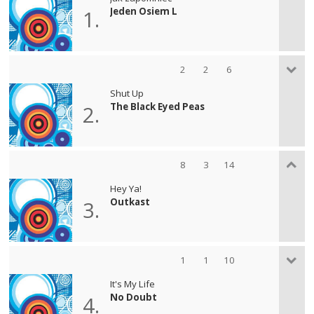
Jeden Osiem L
1.
2
2
6
Shut Up
The Black Eyed Peas
2.
8
3
14
Hey Ya!
Outkast
3.
1
1
10
It's My Life
No Doubt
4.