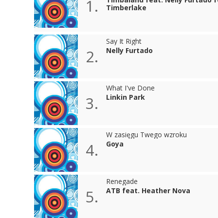
1.
Timberlake
Say It Right
Nelly Furtado
2.
What I've Done
Linkin Park
3.
W zasięgu Twego wzroku
Goya
4.
Renegade
ATB feat. Heather Nova
5.