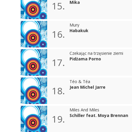
Mika
15.
Mury
Habakuk
16.
Czekając na trzęsienie ziemi
Pidżama Porno
17.
Téo & Téa
Jean Michel Jarre
18.
Miles And Miles
Schiller feat. Moya Brennan
19.