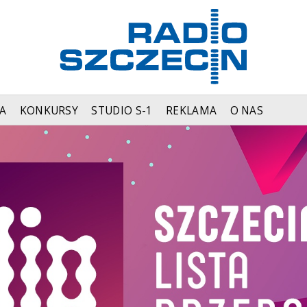
A
KONKURSY
STUDIO S-1
REKLAMA
O NAS