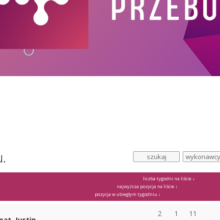
u.
liczba tygodni na liście ↓
najwyższa pozycja na liście ↓
pozycja w ubiegłym tygodniu ↓
2
1
11
eat. Justin