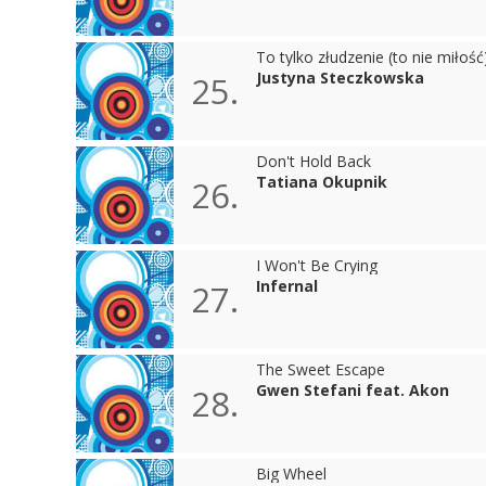
To tylko złudzenie (to nie miłość
Justyna Steczkowska
25.
Don't Hold Back
Tatiana Okupnik
26.
I Won't Be Crying
Infernal
27.
The Sweet Escape
Gwen Stefani feat. Akon
28.
Big Wheel