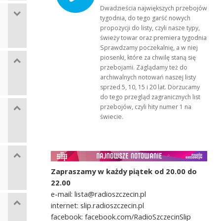
Dwadzieścia największych przebojów
tygodnia, do tego garść nowych
propozycji do listy, czyli nasze typy,
świeży towar oraz premiera tygodnia!
Sprawdzamy poczekalnię, a w niej
piosenki, które za chwilę staną się
przebojami. Zaglądamy też do
archiwalnych notowań naszej listy
sprzed 5, 10, 15 i 20 lat. Dorzucamy
do tego przegląd zagranicznych list
przebojów, czyli hity numer 1 na
świecie.
Zapraszamy w każdy piątek od 20.00 do
22.00
e-mail: lista@radioszczecin.pl
internet: slip.radioszczecin.pl
facebook: facebook.com/RadioSzczecinSlip