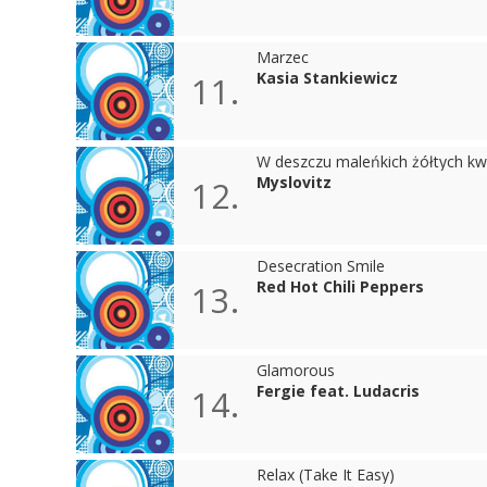
Marzec
Kasia Stankiewicz
11.
W deszczu maleńkich żółtych k
Myslovitz
12.
Desecration Smile
Red Hot Chili Peppers
13.
Glamorous
Fergie feat. Ludacris
14.
Relax (Take It Easy)