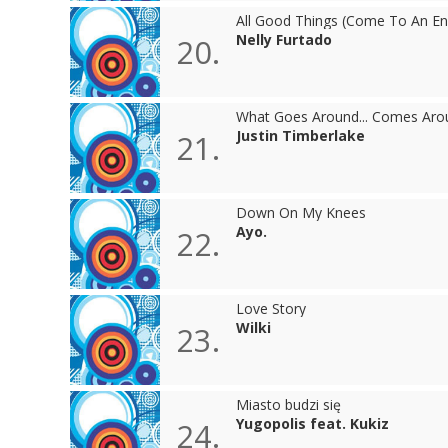
All Good Things (Come To An En
Nelly Furtado
20.
What Goes Around... Comes Aro
Justin Timberlake
21.
Down On My Knees
Ayo.
22.
Love Story
Wilki
23.
Miasto budzi się
Yugopolis feat. Kukiz
24.