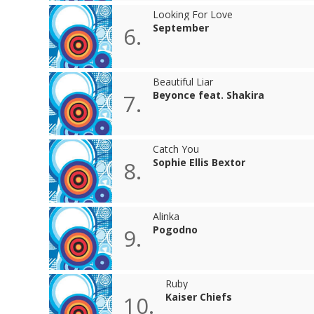
Looking For Love
September
6.
Beautiful Liar
Beyonce feat. Shakira
7.
Catch You
Sophie Ellis Bextor
8.
Alinka
Pogodno
9.
Ruby
Kaiser Chiefs
10.