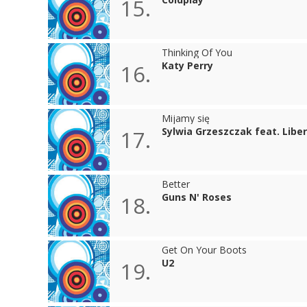
15.
Thinking Of You
Katy Perry
16.
Mijamy się
Sylwia Grzeszczak feat. Liber
17.
Better
Guns N' Roses
18.
Get On Your Boots
U2
19.