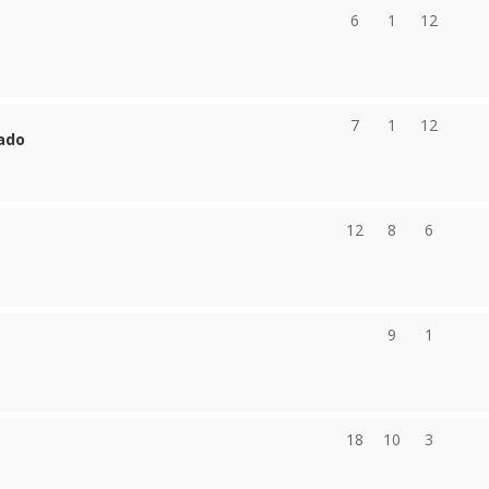
6
1
12
7
1
12
tado
12
8
6
9
1
18
10
3