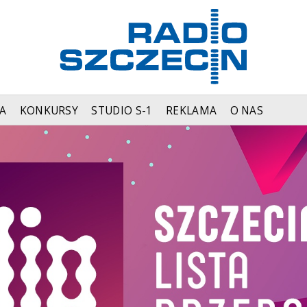
A
KONKURSY
STUDIO S-1
REKLAMA
O NAS