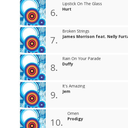
Lipstick On The Glass
Hurt
6.
Broken Strings
James Morrison feat. Nelly Fur
7.
Rain On Your Parade
Duffy
8.
It's Amazing
Jem
9.
Omen
Prodigy
10.