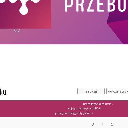
ku.
liczba tygodni na liście ↓
najwyższa pozycja na liście ↓
pozycja w ubiegłym tygodniu ↓
3
1
5