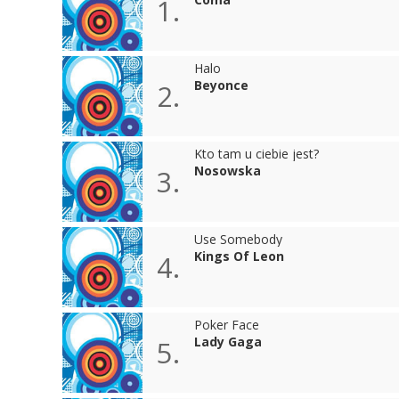
1.
Halo
Beyonce
2.
Kto tam u ciebie jest?
Nosowska
3.
Use Somebody
Kings Of Leon
4.
Poker Face
Lady Gaga
5.