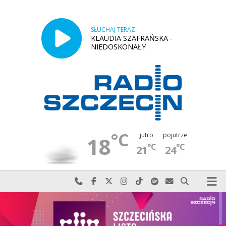
SŁUCHAJ TERAZ
KLAUDIA SZAFRAŃSKA -
NIEDOSKONAŁY
°C
jutro
pojutrze
18
°C
°C
21
24
Najlepiej po prostu do nas zadzwoń
Odwiedź nas na Facebook-u
Odwiedź nas na X
Odwiedź nas na Instagram-ie
Odwiedź nas na TikTok-u
Szukaj nas na Spotify
Wyślij do nas w
Szukaj