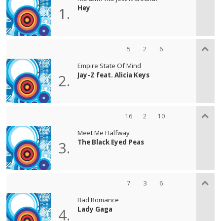
Hey
1.
5
2
6
Empire State Of Mind
Jay-Z feat. Alicia Keys
2.
16
2
10
Meet Me Halfway
The Black Eyed Peas
3.
7
3
6
Bad Romance
Lady Gaga
4.