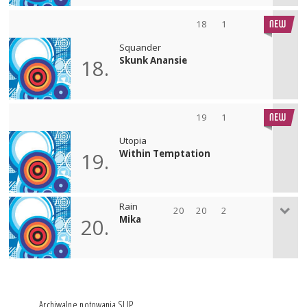
18
1
Squander
Skunk Anansie
18.
19
1
Utopia
Within Temptation
19.
Rain
20
20
2
Mika
20.
Archiwalne notowania SLIP