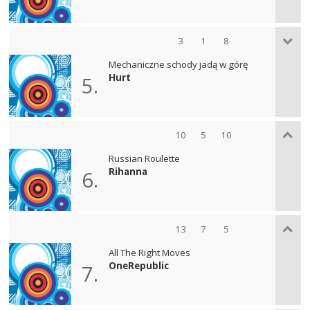
3
1
8
Mechaniczne schody jadą w górę
Hurt
5.
10
5
10
Russian Roulette
Rihanna
6.
13
7
5
All The Right Moves
OneRepublic
7.