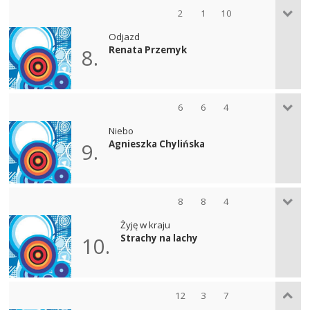
2
1
10
Odjazd
Renata Przemyk
8.
6
6
4
Niebo
Agnieszka Chylińska
9.
8
8
4
Żyję w kraju
Strachy na lachy
10.
12
3
7