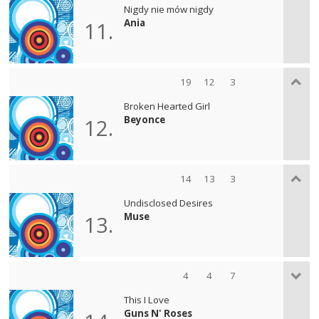
Nigdy nie mów nigdy
Ania
11.
19
12
3
Broken Hearted Girl
Beyonce
12.
14
13
3
Undisclosed Desires
Muse
13.
4
4
7
This I Love
Guns N' Roses