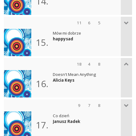
14.
11
6
5
Mów mi dobrze
happysad
15.
18
4
8
Doesn't Mean Anything
Alicia Keys
16.
9
7
8
Co dzień
Janusz Radek
17.