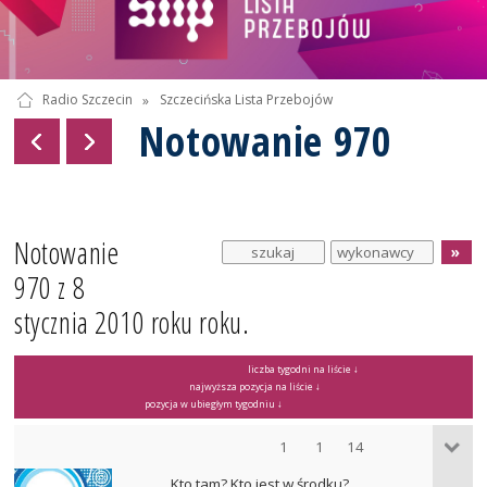
Radio Szczecin
»
Szczecińska Lista Przebojów
Notowanie 970
Notowanie
970 z 8
stycznia 2010 roku roku.
liczba tygodni na liście ↓
najwyższa pozycja na liście ↓
pozycja w ubiegłym tygodniu ↓
1
1
14
Kto tam? Kto jest w środku?