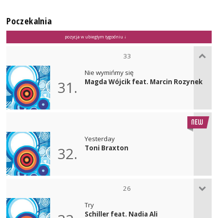
Poczekalnia
pozycja w ubiegłym tygodniu ↓
33
Nie wymińmy się
Magda Wójcik feat. Marcin Rozynek
31.
Yesterday
Toni Braxton
32.
26
Try
Schiller feat. Nadia Ali