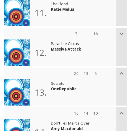
The Flood
Katie Melua
11.
7
1
16
Paradise Circus
Massive Attack
12.
20
13
6
Secrets
OneRepublic
13.
16
14
10
Don't Tell Me It's Over
Amy Macdonald