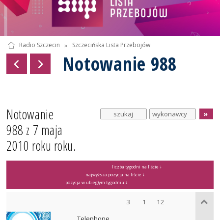
Radio Szczecin
»
Szczecińska Lista Przebojów
Notowanie 988
Notowanie
988 z 7 maja
2010 roku roku.
liczba tygodni na liście ↓
najwyższa pozycja na liście ↓
pozycja w ubiegłym tygodniu ↓
3
1
12
Telephone