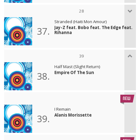
28
Stranded (Haiti Mon Amour)
Jay-Z feat. Bobo feat. The Edge feat.
37.
Rihanna
39
Half Mast (Slight Return)
Empire Of The Sun
38.
I Remain
Alanis Morissette
39.