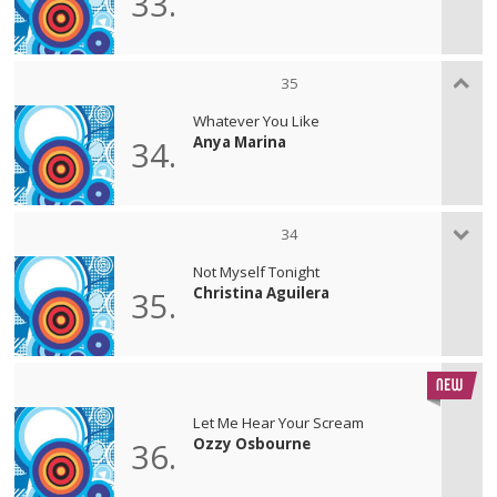
33.
35
Whatever You Like
Anya Marina
34.
34
Not Myself Tonight
Christina Aguilera
35.
Let Me Hear Your Scream
Ozzy Osbourne
36.