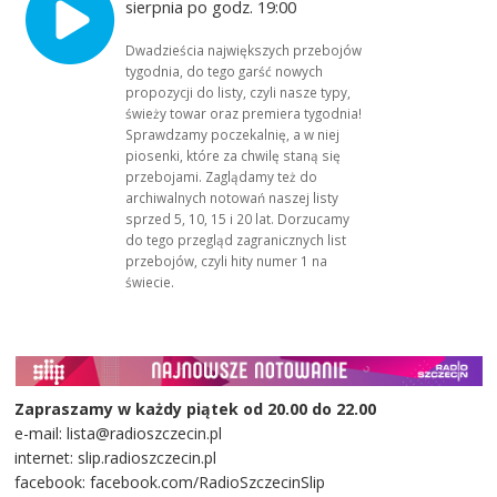
sierpnia po godz. 19:00
Dwadzieścia największych przebojów
tygodnia, do tego garść nowych
propozycji do listy, czyli nasze typy,
świeży towar oraz premiera tygodnia!
Sprawdzamy poczekalnię, a w niej
piosenki, które za chwilę staną się
przebojami. Zaglądamy też do
archiwalnych notowań naszej listy
sprzed 5, 10, 15 i 20 lat. Dorzucamy
do tego przegląd zagranicznych list
przebojów, czyli hity numer 1 na
świecie.
Zapraszamy w każdy piątek od 20.00 do 22.00
e-mail: lista@radioszczecin.pl
internet: slip.radioszczecin.pl
facebook: facebook.com/RadioSzczecinSlip