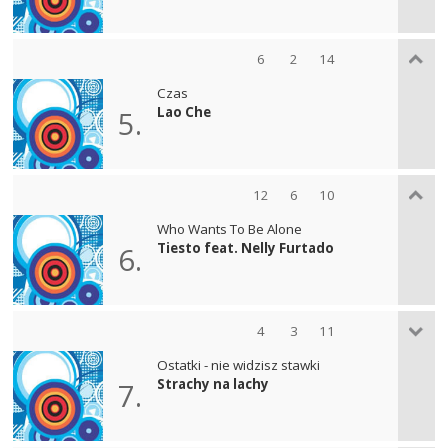
6
2
14
Czas
Lao Che
5.
12
6
10
Who Wants To Be Alone
Tiesto feat. Nelly Furtado
6.
4
3
11
Ostatki - nie widzisz stawki
Strachy na lachy
7.