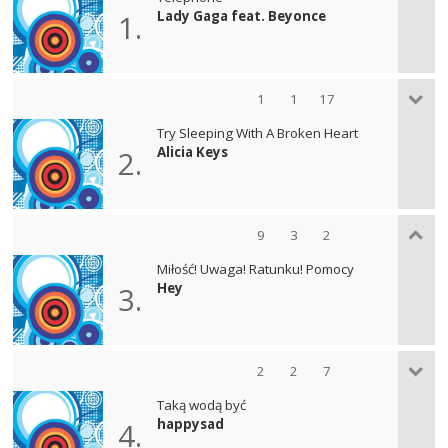
Lady Gaga feat. Beyonce
1.
1
1
17
Try Sleeping With A Broken Heart
Alicia Keys
2.
9
3
2
Miłość! Uwaga! Ratunku! Pomocy
Hey
3.
2
2
7
Taką wodą być
happysad
4.