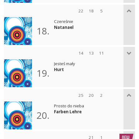
22
18
5
Czereśnie
Natanael
18.
14
13
11
Jesteś mały
Hurt
19.
25
20
2
Prosto do nieba
Farben Lehre
20.
21
1