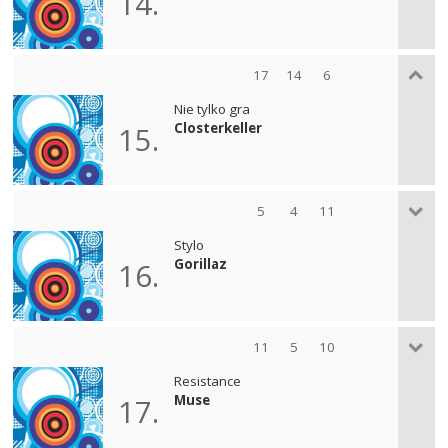
14.
17
14
6
Nie tylko gra
Closterkeller
15.
5
4
11
Stylo
Gorillaz
16.
11
5
10
Resistance
Muse
17.