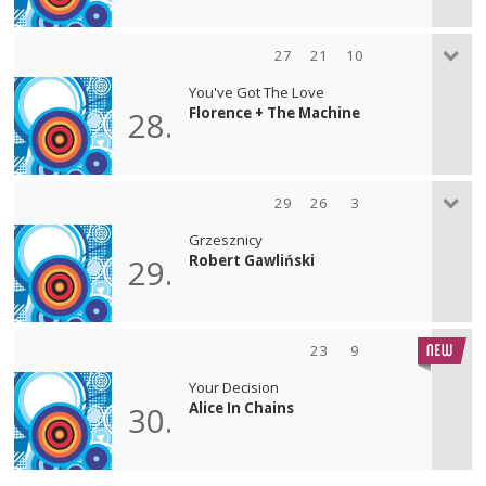
27
21
10
You've Got The Love
Florence + The Machine
28.
29
26
3
Grzesznicy
Robert Gawliński
29.
23
9
Your Decision
Alice In Chains
30.