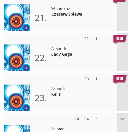
W sam raz
Czesław Śpiewa
21.
22
1
Alejandro
Lady Gaga
22.
23
1
Acapella
Kelis
23.
24
24
2
Te Amo