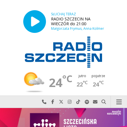
SŁUCHAJ TERAZ
RADIO SZCZECIN NA
WIECZÓR do 21:00
Małgorzata Frymus, Anna Kolmer
°C
jutro
pojutrze
24
°C
°C
22
24
Najlepiej po prostu do nas zadzwoń
Odwiedź nas na Facebook-u
Odwiedź nas na X
Odwiedź nas na Instagram-ie
Odwiedź nas na TikTok-u
Szukaj nas na Spotify
Wyślij do nas w
Szukaj