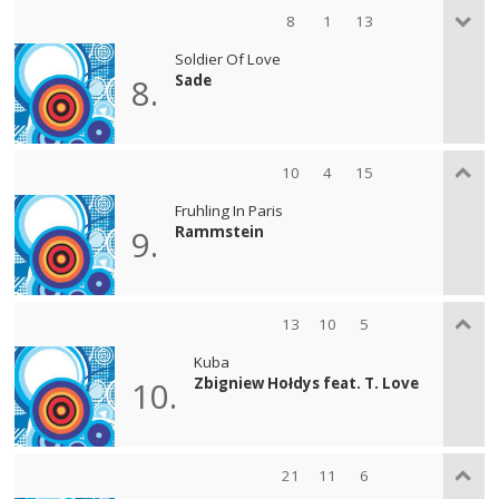
8
1
13
Soldier Of Love
Sade
8.
10
4
15
Fruhling In Paris
Rammstein
9.
13
10
5
Kuba
Zbigniew Hołdys feat. T. Love
10.
21
11
6