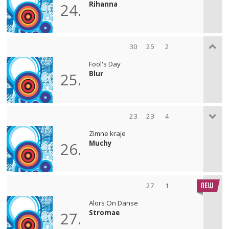
Rihanna
24.
30
25
2
Fool's Day
Blur
25.
23
23
4
Zimne kraje
Muchy
26.
27
1
Alors On Danse
Stromae
27.