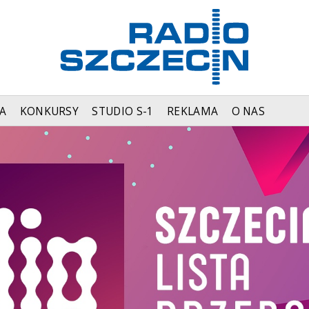
A
KONKURSY
STUDIO S-1
REKLAMA
O NAS