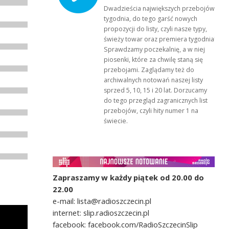
Dwadzieścia największych przebojów
tygodnia, do tego garść nowych
propozycji do listy, czyli nasze typy,
świeży towar oraz premiera tygodnia!
Sprawdzamy poczekalnię, a w niej
piosenki, które za chwilę staną się
przebojami. Zaglądamy też do
archiwalnych notowań naszej listy
sprzed 5, 10, 15 i 20 lat. Dorzucamy
do tego przegląd zagranicznych list
przebojów, czyli hity numer 1 na
świecie.
Zapraszamy w każdy piątek od 20.00 do
22.00
e-mail: lista@radioszczecin.pl
internet: slip.radioszczecin.pl
facebook: facebook.com/RadioSzczecinSlip