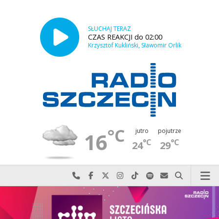
SŁUCHAJ TERAZ
CZAS REAKCJI do 02:00
Krzysztof Kukliński, Sławomir Orlik
°C
jutro
pojutrze
16
°C
°C
24
29
Najlepiej po prostu do nas zadzwoń
Odwiedź nas na Facebook-u
Odwiedź nas na X
Odwiedź nas na Instagram-ie
Odwiedź nas na TikTok-u
Szukaj nas na Spotify
Wyślij do nas w
Szukaj