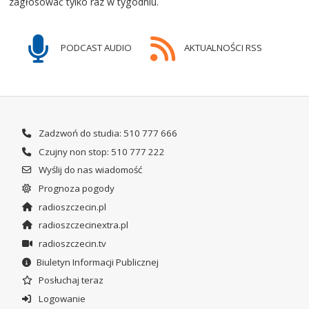
zagłosować tylko raz w tygodniu.
PODCAST AUDIO
AKTUALNOŚCI RSS
Zadzwoń do studia: 510 777 666
Czujny non stop: 510 777 222
Wyślij do nas wiadomość
Prognoza pogody
radioszczecin.pl
radioszczecinextra.pl
radioszczecin.tv
Biuletyn Informacji Publicznej
Posłuchaj teraz
Logowanie