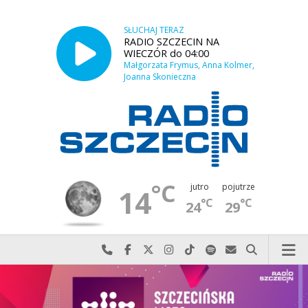
SŁUCHAJ TERAZ
RADIO SZCZECIN NA
WIECZÓR do 04:00
Małgorzata Frymus, Anna Kolmer,
Joanna Skonieczna
°C
jutro
pojutrze
14
°C
°C
24
29
Najlepiej po prostu do nas zadzwoń
Odwiedź nas na Facebook-u
Odwiedź nas na X
Odwiedź nas na Instagram-ie
Odwiedź nas na TikTok-u
Szukaj nas na Spotify
Wyślij do nas w
Szukaj