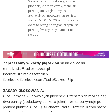
Sprawdzamy poczekalnię, a w niej
piosenki, które za chwilę staną się
przebojami. Zaglądamy też do
archiwalnych notowań naszej listy
sprzed 5, 10, 15 i 20 lat. Dorzucamy
do tego przegląd zagranicznych list
przebojów, czyli hity numer 1 na
świecie.
Zapraszamy w każdy piątek od 20.00 do 22.00
e-mail: lista@radioszczecin.pl
internet: slip.radioszczecin.pl
facebook: facebook.com/RadioSzczecinSlip
ZASADY GŁOSOWANIA:
Głosujemy na 20 dowolnych piosenek! Trzem z nich można dać
dwa punkty (dodatkowy punkt to joker), reszta otrzymuje po
jednym punkcie. Głosują słuchacze Radia Szczecin. Każdy może