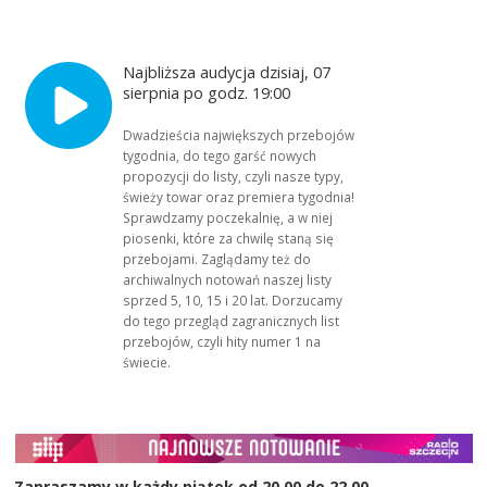
Najbliższa audycja dzisiaj, 07
sierpnia po godz. 19:00
Dwadzieścia największych przebojów
tygodnia, do tego garść nowych
propozycji do listy, czyli nasze typy,
świeży towar oraz premiera tygodnia!
Sprawdzamy poczekalnię, a w niej
piosenki, które za chwilę staną się
przebojami. Zaglądamy też do
archiwalnych notowań naszej listy
sprzed 5, 10, 15 i 20 lat. Dorzucamy
do tego przegląd zagranicznych list
przebojów, czyli hity numer 1 na
świecie.
Zapraszamy w każdy piątek od 20.00 do 22.00