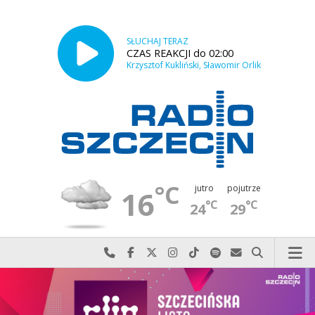
SŁUCHAJ TERAZ
CZAS REAKCJI do 02:00
Krzysztof Kukliński, Sławomir Orlik
°C
jutro
pojutrze
16
°C
°C
24
29
Najlepiej po prostu do nas zadzwoń
Odwiedź nas na Facebook-u
Odwiedź nas na X
Odwiedź nas na Instagram-ie
Odwiedź nas na TikTok-u
Szukaj nas na Spotify
Wyślij do nas w
Szukaj