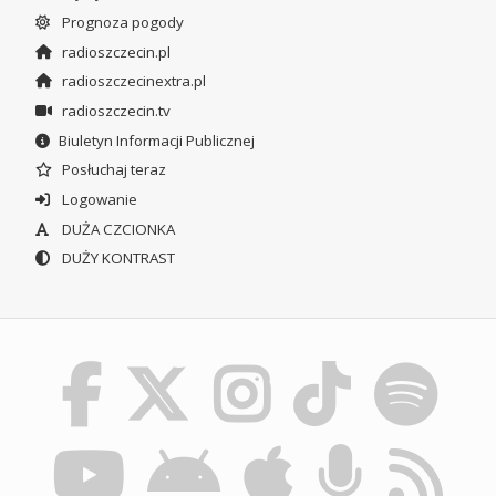
Prognoza pogody
radioszczecin.pl
radioszczecinextra.pl
radioszczecin.tv
Biuletyn Informacji Publicznej
Posłuchaj teraz
Logowanie
DUŻA CZCIONKA
DUŻY KONTRAST