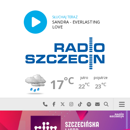
SŁUCHAJ TERAZ
SANDRA - EVERLASTING
LOVE
°C
jutro
pojutrze
17
°C
°C
22
23
Najlepiej po prostu do nas zadzwoń
Odwiedź nas na Facebook-u
Odwiedź nas na X
Odwiedź nas na Instagram-ie
Odwiedź nas na TikTok-u
Szukaj nas na Spotify
Wyślij do nas w
Szukaj