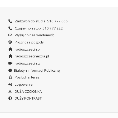
Zadzwoń do studia: 510 777 666
Czujny non stop: 510 777 222
Wyślij do nas wiadomość
Prognoza pogody
radioszczecin.pl
radioszczecinextra.pl
radioszczecin.tv
Biuletyn Informacji Publicznej
Posłuchaj teraz
Logowanie
DUŻA CZCIONKA
DUŻY KONTRAST