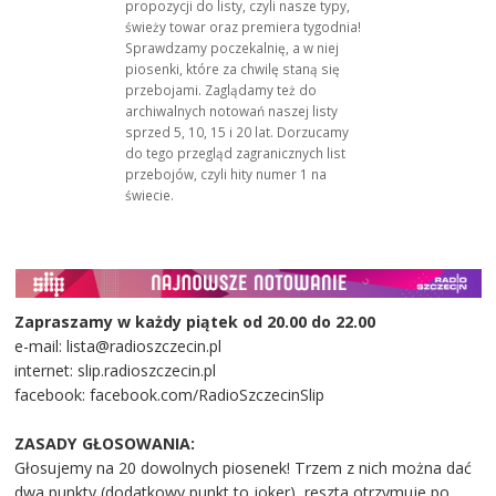
propozycji do listy, czyli nasze typy,
świeży towar oraz premiera tygodnia!
Sprawdzamy poczekalnię, a w niej
piosenki, które za chwilę staną się
przebojami. Zaglądamy też do
archiwalnych notowań naszej listy
sprzed 5, 10, 15 i 20 lat. Dorzucamy
do tego przegląd zagranicznych list
przebojów, czyli hity numer 1 na
świecie.
Zapraszamy w każdy piątek od 20.00 do 22.00
e-mail: lista@radioszczecin.pl
internet: slip.radioszczecin.pl
facebook: facebook.com/RadioSzczecinSlip
ZASADY GŁOSOWANIA:
Głosujemy na 20 dowolnych piosenek! Trzem z nich można dać
dwa punkty (dodatkowy punkt to joker), reszta otrzymuje po