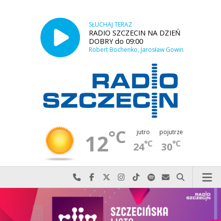
SŁUCHAJ TERAZ
RADIO SZCZECIN NA DZIEŃ
DOBRY do 09:00
Robert Bochenko, Jarosław Gowin
°C
jutro
pojutrze
12
°C
°C
24
30
Najlepiej po prostu do nas zadzwoń
Odwiedź nas na Facebook-u
Odwiedź nas na X
Odwiedź nas na Instagram-ie
Odwiedź nas na TikTok-u
Szukaj nas na Spotify
Wyślij do nas w
Szukaj