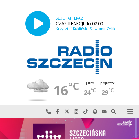
SŁUCHAJ TERAZ
CZAS REAKCJI do 02:00
Krzysztof Kukliński, Sławomir Orlik
°C
jutro
pojutrze
16
°C
°C
24
29
Najlepiej po prostu do nas zadzwoń
Odwiedź nas na Facebook-u
Odwiedź nas na X
Odwiedź nas na Instagram-ie
Odwiedź nas na TikTok-u
Szukaj nas na Spotify
Wyślij do nas w
Szukaj