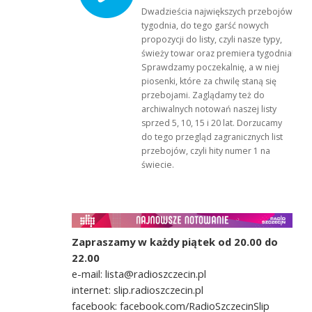
Dwadzieścia największych przebojów
tygodnia, do tego garść nowych
propozycji do listy, czyli nasze typy,
świeży towar oraz premiera tygodnia!
Sprawdzamy poczekalnię, a w niej
piosenki, które za chwilę staną się
przebojami. Zaglądamy też do
archiwalnych notowań naszej listy
sprzed 5, 10, 15 i 20 lat. Dorzucamy
do tego przegląd zagranicznych list
przebojów, czyli hity numer 1 na
świecie.
Zapraszamy w każdy piątek od 20.00 do
22.00
e-mail: lista@radioszczecin.pl
internet: slip.radioszczecin.pl
facebook: facebook.com/RadioSzczecinSlip