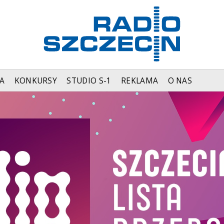
A
KONKURSY
STUDIO S-1
REKLAMA
O NAS