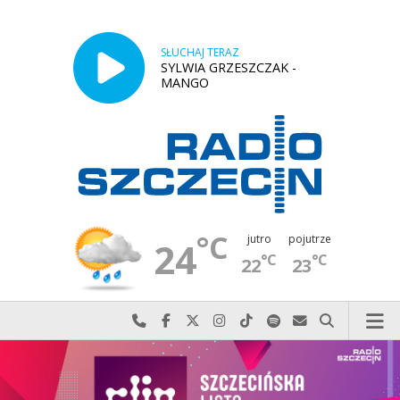
SŁUCHAJ TERAZ
SYLWIA GRZESZCZAK -
MANGO
°C
jutro
pojutrze
24
°C
°C
22
23
Najlepiej po prostu do nas zadzwoń
Odwiedź nas na Facebook-u
Odwiedź nas na X
Odwiedź nas na Instagram-ie
Odwiedź nas na TikTok-u
Szukaj nas na Spotify
Wyślij do nas w
Szukaj