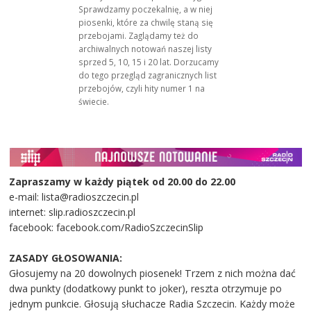
Sprawdzamy poczekalnię, a w niej
piosenki, które za chwilę staną się
przebojami. Zaglądamy też do
archiwalnych notowań naszej listy
sprzed 5, 10, 15 i 20 lat. Dorzucamy
do tego przegląd zagranicznych list
przebojów, czyli hity numer 1 na
świecie.
Zapraszamy w każdy piątek od 20.00 do 22.00
e-mail: lista@radioszczecin.pl
internet: slip.radioszczecin.pl
facebook: facebook.com/RadioSzczecinSlip
ZASADY GŁOSOWANIA:
Głosujemy na 20 dowolnych piosenek! Trzem z nich można dać
dwa punkty (dodatkowy punkt to joker), reszta otrzymuje po
jednym punkcie. Głosują słuchacze Radia Szczecin. Każdy może