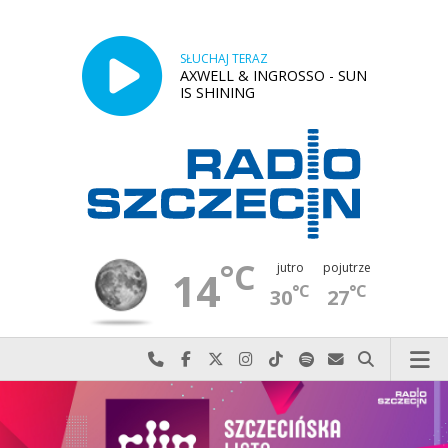
SŁUCHAJ TERAZ
AXWELL & INGROSSO - SUN
IS SHINING
°C
jutro
pojutrze
14
°C
°C
30
27
Najlepiej po prostu do nas zadzwoń
Odwiedź nas na Facebook-u
Odwiedź nas na X
Odwiedź nas na Instagram-ie
Odwiedź nas na TikTok-u
Szukaj nas na Spotify
Wyślij do nas w
Szukaj