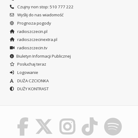
Czujny non stop: 510 777 222
Wyślij do nas wiadomość
Prognoza pogody
radioszczecin.pl
radioszczecinextra.pl
radioszczecin.tv
Biuletyn Informacji Publicznej
Posłuchaj teraz
Logowanie
DUŻA CZCIONKA
DUŻY KONTRAST