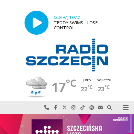
SŁUCHAJ TERAZ
TEDDY SWIMS - LOSE
CONTROL
°C
jutro
pojutrze
17
°C
°C
22
23
Najlepiej po prostu do nas zadzwoń
Odwiedź nas na Facebook-u
Odwiedź nas na X
Odwiedź nas na Instagram-ie
Odwiedź nas na TikTok-u
Szukaj nas na Spotify
Wyślij do nas w
Szukaj