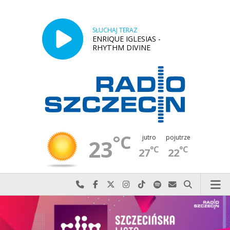
SŁUCHAJ TERAZ
ENRIQUE IGLESIAS -
RHYTHM DIVINE
°C
jutro
pojutrze
23
°C
°C
27
22
Najlepiej po prostu do nas zadzwoń
Odwiedź nas na Facebook-u
Odwiedź nas na X
Odwiedź nas na Instagram-ie
Odwiedź nas na TikTok-u
Szukaj nas na Spotify
Wyślij do nas w
Szukaj