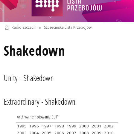
Radio Szczecin
»
Szczecińska Lista Przebojów
Shakedown
Unity - Shakedown
Extraordinary - Shakedown
Archiwalne notowania SLIP
1995
1996
1997
1998
1999
2000
2001
2002
2003
2004
2005
2006
2007
2008
2009
2010