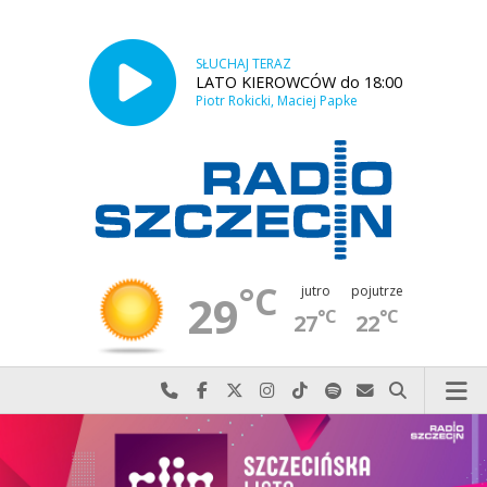
SŁUCHAJ TERAZ
LATO KIEROWCÓW do 18:00
Piotr Rokicki, Maciej Papke
°C
jutro
pojutrze
29
°C
°C
27
22
Najlepiej po prostu do nas zadzwoń
Odwiedź nas na Facebook-u
Odwiedź nas na X
Odwiedź nas na Instagram-ie
Odwiedź nas na TikTok-u
Szukaj nas na Spotify
Wyślij do nas w
Szukaj