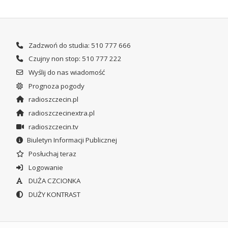
Zadzwoń do studia: 510 777 666
Czujny non stop: 510 777 222
Wyślij do nas wiadomość
Prognoza pogody
radioszczecin.pl
radioszczecinextra.pl
radioszczecin.tv
Biuletyn Informacji Publicznej
Posłuchaj teraz
Logowanie
DUŻA CZCIONKA
DUŻY KONTRAST