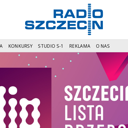
A
KONKURSY
STUDIO S-1
REKLAMA
O NAS