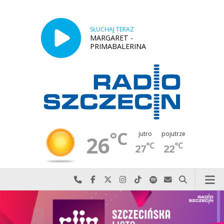
SŁUCHAJ TERAZ
MARGARET -
PRIMABALERINA
°C
jutro
pojutrze
26
°C
°C
27
22
Najlepiej po prostu do nas zadzwoń
Odwiedź nas na Facebook-u
Odwiedź nas na X
Odwiedź nas na Instagram-ie
Odwiedź nas na TikTok-u
Szukaj nas na Spotify
Wyślij do nas w
Szukaj