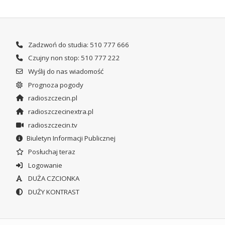
Zadzwoń do studia: 510 777 666
Czujny non stop: 510 777 222
Wyślij do nas wiadomość
Prognoza pogody
radioszczecin.pl
radioszczecinextra.pl
radioszczecin.tv
Biuletyn Informacji Publicznej
Posłuchaj teraz
Logowanie
DUŻA CZCIONKA
DUŻY KONTRAST