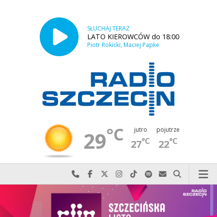
SŁUCHAJ TERAZ
LATO KIEROWCÓW do 18:00
Piotr Rokicki, Maciej Papke
°C
jutro
pojutrze
29
°C
°C
27
22
Najlepiej po prostu do nas zadzwoń
Odwiedź nas na Facebook-u
Odwiedź nas na X
Odwiedź nas na Instagram-ie
Odwiedź nas na TikTok-u
Szukaj nas na Spotify
Wyślij do nas w
Szukaj