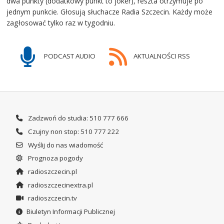
dwa punkty (dodatkowy punkt to joker), reszta otrzymuje po
jednym punkcie. Głosują słuchacze Radia Szczecin. Każdy może
zagłosować tylko raz w tygodniu.
PODCAST AUDIO
AKTUALNOŚCI RSS
Zadzwoń do studia: 510 777 666
Czujny non stop: 510 777 222
Wyślij do nas wiadomość
Prognoza pogody
radioszczecin.pl
radioszczecinextra.pl
radioszczecin.tv
Biuletyn Informacji Publicznej