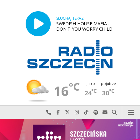
SŁUCHAJ TERAZ
SWEDISH HOUSE MAFIA -
DON'T YOU WORRY CHILD
°C
jutro
pojutrze
16
°C
°C
24
30
Najlepiej po prostu do nas zadzwoń
Odwiedź nas na Facebook-u
Odwiedź nas na X
Odwiedź nas na Instagram-ie
Odwiedź nas na TikTok-u
Szukaj nas na Spotify
Wyślij do nas w
Szukaj