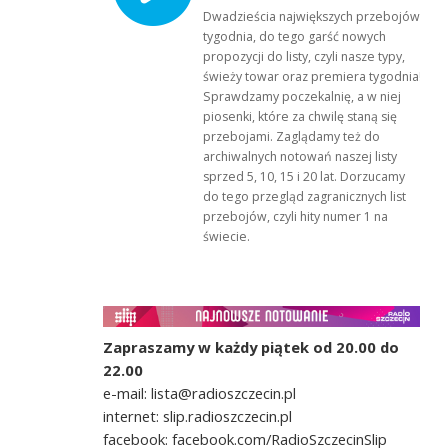
Dwadzieścia największych przebojów
tygodnia, do tego garść nowych
propozycji do listy, czyli nasze typy,
świeży towar oraz premiera tygodnia!
Sprawdzamy poczekalnię, a w niej
piosenki, które za chwilę staną się
przebojami. Zaglądamy też do
archiwalnych notowań naszej listy
sprzed 5, 10, 15 i 20 lat. Dorzucamy
do tego przegląd zagranicznych list
przebojów, czyli hity numer 1 na
świecie.
Zapraszamy w każdy piątek od 20.00 do
22.00
e-mail: lista@radioszczecin.pl
internet: slip.radioszczecin.pl
facebook: facebook.com/RadioSzczecinSlip