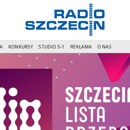
A
KONKURSY
STUDIO S-1
REKLAMA
O NAS