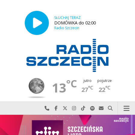
SŁUCHAJ TERAZ
DOMÓWKA do 02:00
Radio Szczecin
°C
jutro
pojutrze
13
°C
°C
27
22
Najlepiej po prostu do nas zadzwoń
Odwiedź nas na Facebook-u
Odwiedź nas na X
Odwiedź nas na Instagram-ie
Odwiedź nas na TikTok-u
Szukaj nas na Spotify
Wyślij do nas w
Szukaj