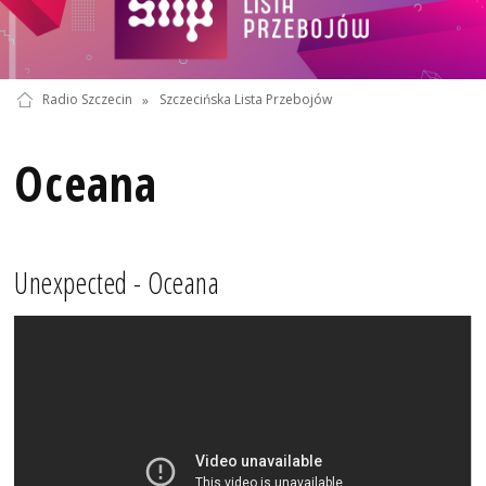
Radio Szczecin
»
Szczecińska Lista Przebojów
Oceana
Unexpected - Oceana