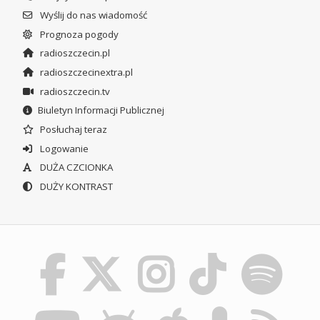
Wyślij do nas wiadomość
Prognoza pogody
radioszczecin.pl
radioszczecinextra.pl
radioszczecin.tv
Biuletyn Informacji Publicznej
Posłuchaj teraz
Logowanie
DUŻA CZCIONKA
DUŻY KONTRAST