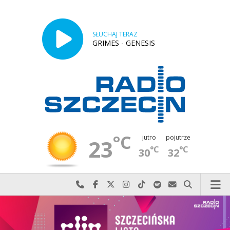
SŁUCHAJ TERAZ
GRIMES - GENESIS
°C
jutro
pojutrze
23
°C
°C
30
32
Najlepiej po prostu do nas zadzwoń
Odwiedź nas na Facebook-u
Odwiedź nas na X
Odwiedź nas na Instagram-ie
Odwiedź nas na TikTok-u
Szukaj nas na Spotify
Wyślij do nas w
Szukaj