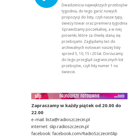
Dwadzieścia największych przebojów
tygodnia, do tego garść nowych
propozycji do listy, czyli nasze typy,
świeży towar oraz premiera tygodnia!
Sprawdzamy poczekalnię, a w niej
piosenki, które za chwilę staną się
przebojami. Zaglądamy też do
archiwalnych notowań naszej listy
sprzed 5, 10, 15 i 20 lat. Dorzucamy
do tego przegląd zagranicznych list
przebojów, czyli hity numer 1 na
świecie.
Zapraszamy w każdy piątek od 20.00 do
22.00
e-mail: lista@radioszczecin.pl
internet: slip.radioszczecin.pl
facebook: facebook.com/RadioSzczecinSlip