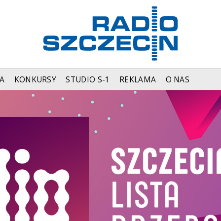
A
KONKURSY
STUDIO S-1
REKLAMA
O NAS