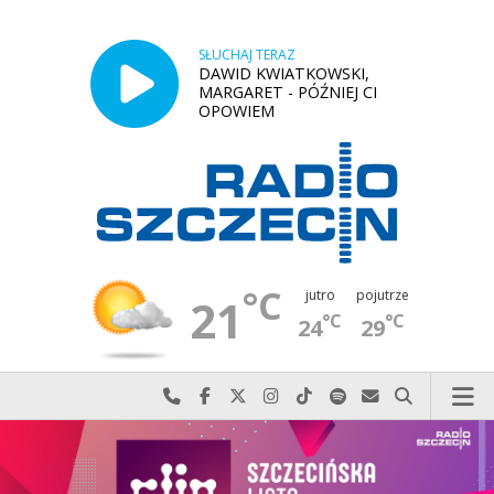
SŁUCHAJ TERAZ
DAWID KWIATKOWSKI,
MARGARET - PÓŹNIEJ CI
OPOWIEM
°C
jutro
pojutrze
21
°C
°C
24
29
Najlepiej po prostu do nas zadzwoń
Odwiedź nas na Facebook-u
Odwiedź nas na X
Odwiedź nas na Instagram-ie
Odwiedź nas na TikTok-u
Szukaj nas na Spotify
Wyślij do nas w
Szukaj