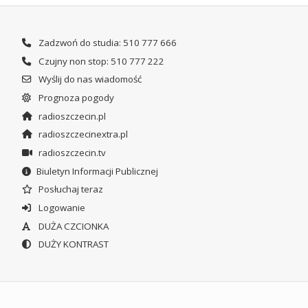
Zadzwoń do studia: 510 777 666
Czujny non stop: 510 777 222
Wyślij do nas wiadomość
Prognoza pogody
radioszczecin.pl
radioszczecinextra.pl
radioszczecin.tv
Biuletyn Informacji Publicznej
Posłuchaj teraz
Logowanie
DUŻA CZCIONKA
DUŻY KONTRAST