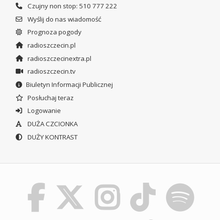
Czujny non stop: 510 777 222
Wyślij do nas wiadomość
Prognoza pogody
radioszczecin.pl
radioszczecinextra.pl
radioszczecin.tv
Biuletyn Informacji Publicznej
Posłuchaj teraz
Logowanie
DUŻA CZCIONKA
DUŻY KONTRAST