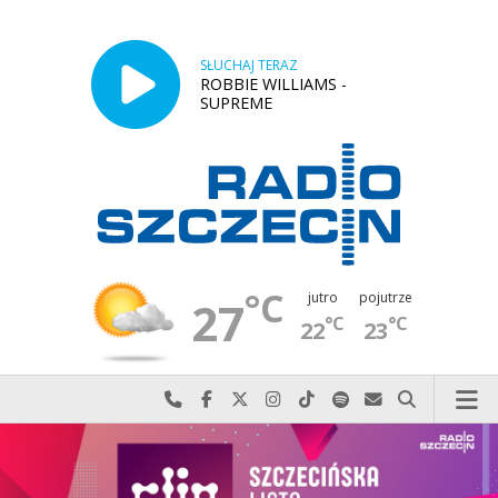
SŁUCHAJ TERAZ
ROBBIE WILLIAMS -
SUPREME
°C
jutro
pojutrze
27
°C
°C
22
23
Najlepiej po prostu do nas zadzwoń
Odwiedź nas na Facebook-u
Odwiedź nas na X
Odwiedź nas na Instagram-ie
Odwiedź nas na TikTok-u
Szukaj nas na Spotify
Wyślij do nas w
Szukaj