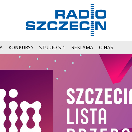
A
KONKURSY
STUDIO S-1
REKLAMA
O NAS