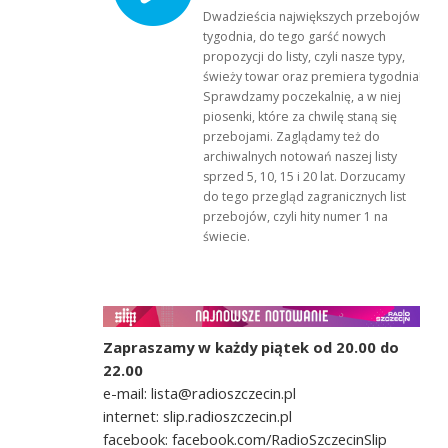
Dwadzieścia największych przebojów
tygodnia, do tego garść nowych
propozycji do listy, czyli nasze typy,
świeży towar oraz premiera tygodnia!
Sprawdzamy poczekalnię, a w niej
piosenki, które za chwilę staną się
przebojami. Zaglądamy też do
archiwalnych notowań naszej listy
sprzed 5, 10, 15 i 20 lat. Dorzucamy
do tego przegląd zagranicznych list
przebojów, czyli hity numer 1 na
świecie.
Zapraszamy w każdy piątek od 20.00 do
22.00
e-mail: lista@radioszczecin.pl
internet: slip.radioszczecin.pl
facebook: facebook.com/RadioSzczecinSlip