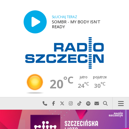
SŁUCHAJ TERAZ
SOMBR - MY BODY ISN'T
READY
°C
jutro
pojutrze
20
°C
°C
24
30
Najlepiej po prostu do nas zadzwoń
Odwiedź nas na Facebook-u
Odwiedź nas na X
Odwiedź nas na Instagram-ie
Odwiedź nas na TikTok-u
Szukaj nas na Spotify
Wyślij do nas w
Szukaj