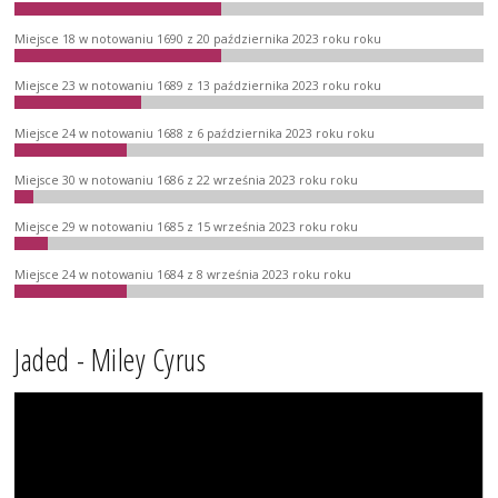
Miejsce 18 w notowaniu 1690 z 20 października 2023 roku roku
Miejsce 23 w notowaniu 1689 z 13 października 2023 roku roku
Miejsce 24 w notowaniu 1688 z 6 października 2023 roku roku
Miejsce 30 w notowaniu 1686 z 22 września 2023 roku roku
Miejsce 29 w notowaniu 1685 z 15 września 2023 roku roku
Miejsce 24 w notowaniu 1684 z 8 września 2023 roku roku
Jaded - Miley Cyrus