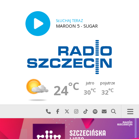
SŁUCHAJ TERAZ
MAROON 5 - SUGAR
°C
jutro
pojutrze
24
°C
°C
30
32
Najlepiej po prostu do nas zadzwoń
Odwiedź nas na Facebook-u
Odwiedź nas na X
Odwiedź nas na Instagram-ie
Odwiedź nas na TikTok-u
Szukaj nas na Spotify
Wyślij do nas w
Szukaj