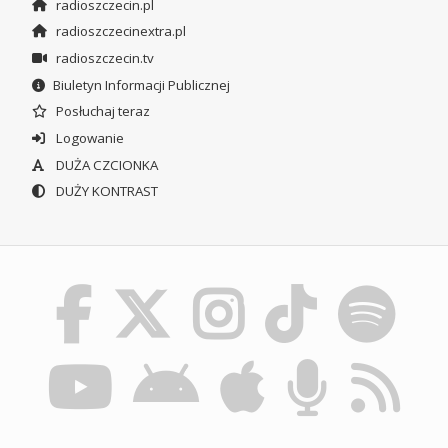
radioszczecin.pl
radioszczecinextra.pl
radioszczecin.tv
Biuletyn Informacji Publicznej
Posłuchaj teraz
Logowanie
DUŻA CZCIONKA
DUŻY KONTRAST