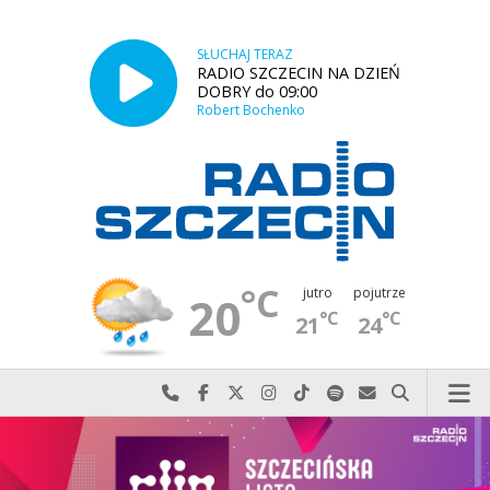
SŁUCHAJ TERAZ
RADIO SZCZECIN NA DZIEŃ
DOBRY do 09:00
Robert Bochenko
°C
jutro
pojutrze
20
°C
°C
21
24
Najlepiej po prostu do nas zadzwoń
Odwiedź nas na Facebook-u
Odwiedź nas na X
Odwiedź nas na Instagram-ie
Odwiedź nas na TikTok-u
Szukaj nas na Spotify
Wyślij do nas w
Szukaj