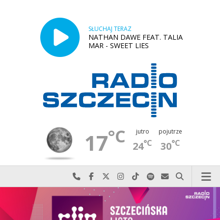
SŁUCHAJ TERAZ
NATHAN DAWE FEAT. TALIA
MAR - SWEET LIES
°C
jutro
pojutrze
17
°C
°C
24
30
Najlepiej po prostu do nas zadzwoń
Odwiedź nas na Facebook-u
Odwiedź nas na X
Odwiedź nas na Instagram-ie
Odwiedź nas na TikTok-u
Szukaj nas na Spotify
Wyślij do nas w
Szukaj