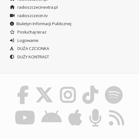
radioszczecinextra.pl
radioszczecin.tv
Biuletyn Informacji Publicznej
Posłuchaj teraz
Logowanie
DUŻA CZCIONKA
DUŻY KONTRAST