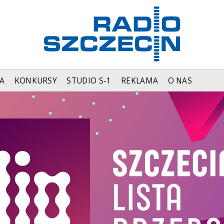
A
KONKURSY
STUDIO S-1
REKLAMA
O NAS