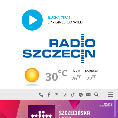
SŁUCHAJ TERAZ
LP - GIRLS GO WILD
°C
jutro
pojutrze
30
°C
°C
26
22
Najlepiej po prostu do nas zadzwoń
Odwiedź nas na Facebook-u
Odwiedź nas na X
Odwiedź nas na Instagram-ie
Odwiedź nas na TikTok-u
Szukaj nas na Spotify
Wyślij do nas w
Szukaj