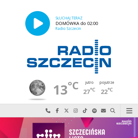
SŁUCHAJ TERAZ
DOMÓWKA do 02:00
Radio Szczecin
°C
jutro
pojutrze
13
°C
°C
27
22
Najlepiej po prostu do nas zadzwoń
Odwiedź nas na Facebook-u
Odwiedź nas na X
Odwiedź nas na Instagram-ie
Odwiedź nas na TikTok-u
Szukaj nas na Spotify
Wyślij do nas w
Szukaj