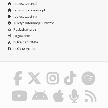
radioszczecin.pl
radioszczecinextra.pl
radioszczecin.tv
Biuletyn Informacji Publicznej
Posłuchaj teraz
Logowanie
DUŻA CZCIONKA
DUŻY KONTRAST