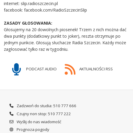
internet: slip.radioszczecin.pl
facebook: facebook.com/RadioSzczecinSlip
ZASADY GŁOSOWANIA:
Głosujemy na 20 dowolnych piosenek! Trzem z nich można dać
dwa punkty (dodatkowy punkt to joker), reszta otrzymuje po
jednym punkcie. Głosują słuchacze Radia Szczecin. Każdy może
zagłosować tylko raz w tygodniu.
PODCAST AUDIO
AKTUALNOŚCI RSS
Zadzwoń do studia: 510 777 666
Czujny non stop: 510 777 222
Wyślij do nas wiadomość
Prognoza pogody