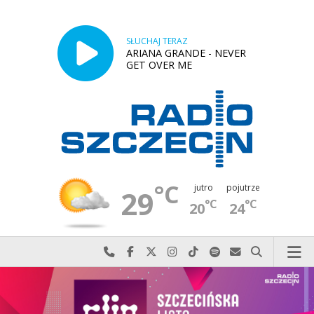
SŁUCHAJ TERAZ
ARIANA GRANDE - NEVER
GET OVER ME
°C
jutro
pojutrze
29
°C
°C
20
24
Najlepiej po prostu do nas zadzwoń
Odwiedź nas na Facebook-u
Odwiedź nas na X
Odwiedź nas na Instagram-ie
Odwiedź nas na TikTok-u
Szukaj nas na Spotify
Wyślij do nas w
Szukaj