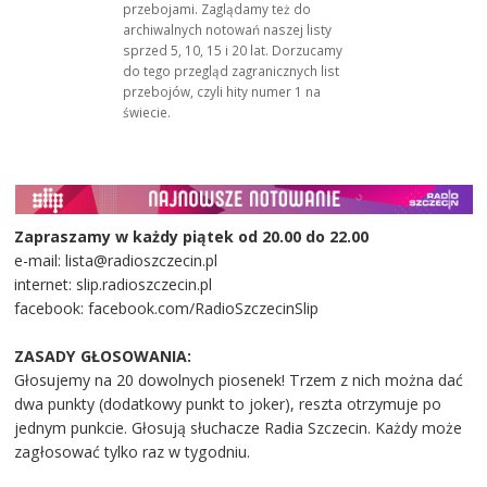
przebojami. Zaglądamy też do
archiwalnych notowań naszej listy
sprzed 5, 10, 15 i 20 lat. Dorzucamy
do tego przegląd zagranicznych list
przebojów, czyli hity numer 1 na
świecie.
Zapraszamy w każdy piątek od 20.00 do 22.00
e-mail: lista@radioszczecin.pl
internet: slip.radioszczecin.pl
facebook: facebook.com/RadioSzczecinSlip
ZASADY GŁOSOWANIA:
Głosujemy na 20 dowolnych piosenek! Trzem z nich można dać
dwa punkty (dodatkowy punkt to joker), reszta otrzymuje po
jednym punkcie. Głosują słuchacze Radia Szczecin. Każdy może
zagłosować tylko raz w tygodniu.