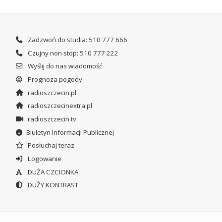
Zadzwoń do studia: 510 777 666
Czujny non stop: 510 777 222
Wyślij do nas wiadomość
Prognoza pogody
radioszczecin.pl
radioszczecinextra.pl
radioszczecin.tv
Biuletyn Informacji Publicznej
Posłuchaj teraz
Logowanie
DUŻA CZCIONKA
DUŻY KONTRAST