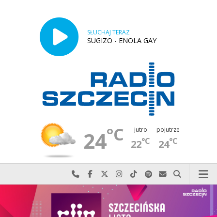
SŁUCHAJ TERAZ
SUGIZO - ENOLA GAY
°C
jutro
pojutrze
24
°C
°C
22
24
Najlepiej po prostu do nas zadzwoń
Odwiedź nas na Facebook-u
Odwiedź nas na X
Odwiedź nas na Instagram-ie
Odwiedź nas na TikTok-u
Szukaj nas na Spotify
Wyślij do nas w
Szukaj