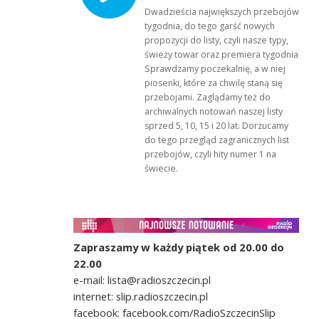
Dwadzieścia największych przebojów
tygodnia, do tego garść nowych
propozycji do listy, czyli nasze typy,
świeży towar oraz premiera tygodnia!
Sprawdzamy poczekalnię, a w niej
piosenki, które za chwilę staną się
przebojami. Zaglądamy też do
archiwalnych notowań naszej listy
sprzed 5, 10, 15 i 20 lat. Dorzucamy
do tego przegląd zagranicznych list
przebojów, czyli hity numer 1 na
świecie.
Zapraszamy w każdy piątek od 20.00 do
22.00
e-mail: lista@radioszczecin.pl
internet: slip.radioszczecin.pl
facebook: facebook.com/RadioSzczecinSlip