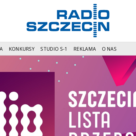
A
KONKURSY
STUDIO S-1
REKLAMA
O NAS