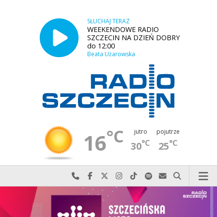
SŁUCHAJ TERAZ
WEEKENDOWE RADIO
SZCZECIN NA DZIEŃ DOBRY
do 12:00
Beata Użarowska
°C
jutro
pojutrze
16
°C
°C
30
25
Najlepiej po prostu do nas zadzwoń
Odwiedź nas na Facebook-u
Odwiedź nas na X
Odwiedź nas na Instagram-ie
Odwiedź nas na TikTok-u
Szukaj nas na Spotify
Wyślij do nas w
Szukaj