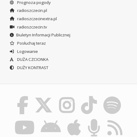
Prognoza pogody
radioszczecin.pl
radioszczecinextra.pl
radioszczecin.tv
Biuletyn Informacji Publicznej
Posłuchaj teraz
Logowanie
DUŻA CZCIONKA
DUŻY KONTRAST