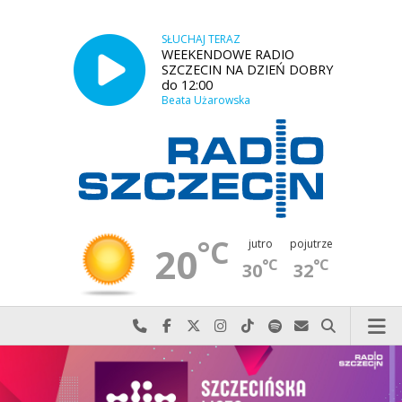
SŁUCHAJ TERAZ
WEEKENDOWE RADIO
SZCZECIN NA DZIEŃ DOBRY
do 12:00
Beata Użarowska
°C
jutro
pojutrze
20
°C
°C
30
32
Najlepiej po prostu do nas zadzwoń
Odwiedź nas na Facebook-u
Odwiedź nas na X
Odwiedź nas na Instagram-ie
Odwiedź nas na TikTok-u
Szukaj nas na Spotify
Wyślij do nas w
Szukaj