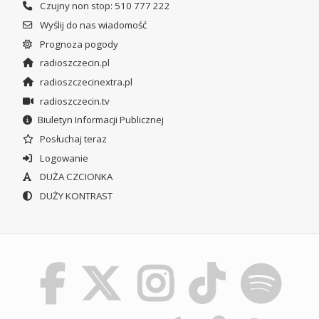
Czujny non stop: 510 777 222
Wyślij do nas wiadomość
Prognoza pogody
radioszczecin.pl
radioszczecinextra.pl
radioszczecin.tv
Biuletyn Informacji Publicznej
Posłuchaj teraz
Logowanie
DUŻA CZCIONKA
DUŻY KONTRAST