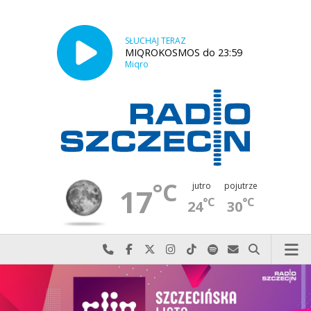
SŁUCHAJ TERAZ
MIQROKOSMOS do 23:59
Miqro
°C
jutro
pojutrze
17
°C
°C
24
30
Najlepiej po prostu do nas zadzwoń
Odwiedź nas na Facebook-u
Odwiedź nas na X
Odwiedź nas na Instagram-ie
Odwiedź nas na TikTok-u
Szukaj nas na Spotify
Wyślij do nas w
Szukaj