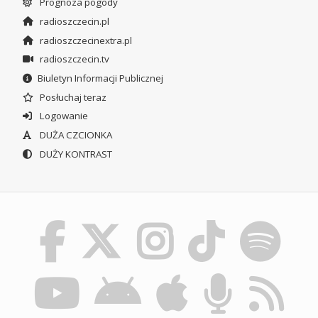
Prognoza pogody
radioszczecin.pl
radioszczecinextra.pl
radioszczecin.tv
Biuletyn Informacji Publicznej
Posłuchaj teraz
Logowanie
DUŻA CZCIONKA
DUŻY KONTRAST