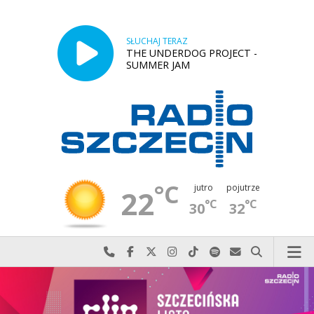
SŁUCHAJ TERAZ
THE UNDERDOG PROJECT -
SUMMER JAM
°C
jutro
pojutrze
22
°C
°C
30
32
Najlepiej po prostu do nas zadzwoń
Odwiedź nas na Facebook-u
Odwiedź nas na X
Odwiedź nas na Instagram-ie
Odwiedź nas na TikTok-u
Szukaj nas na Spotify
Wyślij do nas w
Szukaj